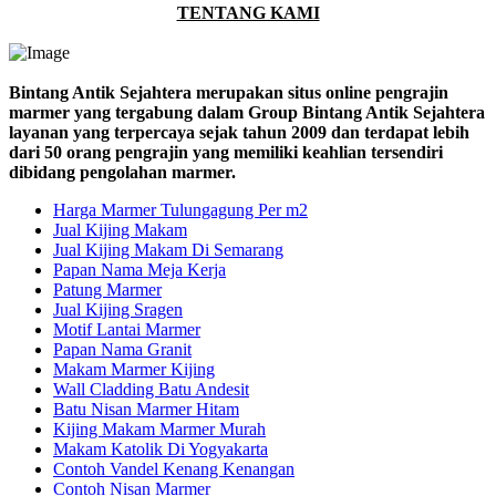
TENTANG KAMI
Bintang Antik Sejahtera merupakan situs online pengrajin
marmer yang tergabung dalam Group Bintang Antik Sejahtera
layanan yang terpercaya sejak tahun 2009 dan terdapat lebih
dari 50 orang pengrajin yang memiliki keahlian tersendiri
dibidang pengolahan marmer.
Harga Marmer Tulungagung Per m2
Jual Kijing Makam
Jual Kijing Makam Di Semarang
Papan Nama Meja Kerja
Patung Marmer
Jual Kijing Sragen
Motif Lantai Marmer
Papan Nama Granit
Makam Marmer Kijing
Wall Cladding Batu Andesit
Batu Nisan Marmer Hitam
Kijing Makam Marmer Murah
Makam Katolik Di Yogyakarta
Contoh Vandel Kenang Kenangan
Contoh Nisan Marmer