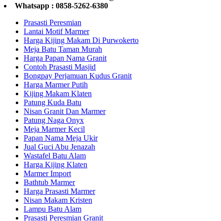
Whatsapp : 0858-5262-6380
Prasasti Peresmian
Lantai Motif Marmer
Harga Kijing Makam Di Purwokerto
Meja Batu Taman Murah
Harga Papan Nama Granit
Contoh Prasasti Masjid
Bongpay Perjamuan Kudus Granit
Harga Marmer Putih
Kijing Makam Klaten
Patung Kuda Batu
Nisan Granit Dan Marmer
Patung Naga Onyx
Meja Marmer Kecil
Papan Nama Meja Ukir
Jual Guci Abu Jenazah
Wastafel Batu Alam
Harga Kijing Klaten
Marmer Import
Bathtub Marmer
Harga Prasasti Marmer
Nisan Makam Kristen
Lampu Batu Alam
Prasasti Peresmian Granit