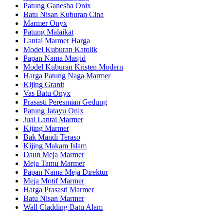
Patung Ganesha Onix
Batu Nisan Kuburan Cina
Marmer Onyx
Patung Malaikat
Lantai Marmer Harga
Model Kuburan Katolik
Papan Nama Masjid
Model Kuburan Kristen Modern
Harga Patung Naga Marmer
Kijing Granit
Vas Batu Onyx
Prasasti Peresmian Gedung
Patung Jatayu Onix
Jual Lantai Marmer
Kijing Marmer
Bak Mandi Teraso
Kijing Makam Islam
Daun Meja Marmer
Meja Tamu Marmer
Papan Nama Meja Direktur
Meja Motif Marmer
Harga Prasasti Marmer
Batu Nisan Marmer
Wall Cladding Batu Alam