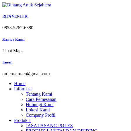
Skip
to
content
RIFA VENTI K.
0858-5262-6380
Kantor Kami
Lihat Maps
Email
ordermarmer@gmail.com
Home
Informasi
Tentang Kami
Cara Pemesanan
Hubungi Kami
Lokasi Kami
Company Profil
Produk 1
JASA PASANG POLES
PRODUK LANTAI DAN DINDING