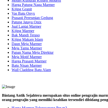
Model Kuburan Kristen Modern
Harga Patung Naga Marmer
Kijing Granit
Vas Batu Onyx
Prasasti Peresmian Gedung
Patung Jatayu Onix
Jual Lantai Marmer
Kijing Marmer
Bak Mandi Teraso
Kijing Makam Islam
Daun Meja Marmer
Meja Tamu Marmer
Papan Nama Meja Direktur
Meja Motif Marmer
Harga Prasasti Marmer
Batu Nisan Marmer
Wall Cladding Batu Alam
Bintang Antik Sejahtera merupakan situs online pengrajin marm
orang pengrajin yang memiliki keahlian tersendiri dibidang pe
Harga Marmer Tulungagung Per m2