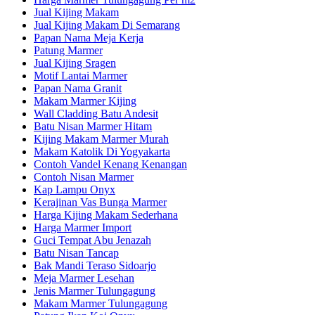
Jual Kijing Makam
Jual Kijing Makam Di Semarang
Papan Nama Meja Kerja
Patung Marmer
Jual Kijing Sragen
Motif Lantai Marmer
Papan Nama Granit
Makam Marmer Kijing
Wall Cladding Batu Andesit
Batu Nisan Marmer Hitam
Kijing Makam Marmer Murah
Makam Katolik Di Yogyakarta
Contoh Vandel Kenang Kenangan
Contoh Nisan Marmer
Kap Lampu Onyx
Kerajinan Vas Bunga Marmer
Harga Kijing Makam Sederhana
Harga Marmer Import
Guci Tempat Abu Jenazah
Batu Nisan Tancap
Bak Mandi Teraso Sidoarjo
Meja Marmer Lesehan
Jenis Marmer Tulungagung
Makam Marmer Tulungagung