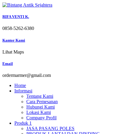
Skip
to
content
RIFA VENTI K.
0858-5262-6380
Kantor Kami
Lihat Maps
Email
ordermarmer@gmail.com
Home
Informasi
Tentang Kami
Cara Pemesanan
Hubungi Kami
Lokasi Kami
Company Profil
Produk 1
JASA PASANG POLES
PRODUK LANTAI DAN DINDING