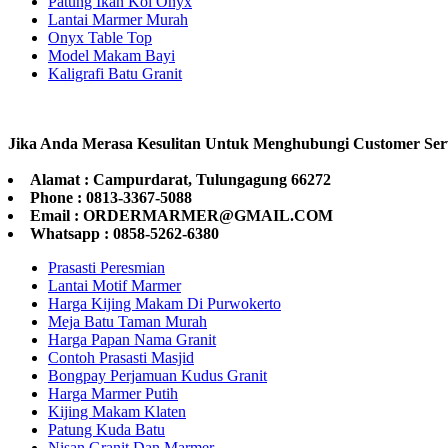
Patung Ikan Koi Onyx
Lantai Marmer Murah
Onyx Table Top
Model Makam Bayi
Kaligrafi Batu Granit
Jika Anda Merasa Kesulitan Untuk Menghubungi Customer Ser
Alamat : Campurdarat, Tulungagung 66272
Phone : 0813-3367-5088
Email : ORDERMARMER@GMAIL.COM
Whatsapp : 0858-5262-6380
Prasasti Peresmian
Lantai Motif Marmer
Harga Kijing Makam Di Purwokerto
Meja Batu Taman Murah
Harga Papan Nama Granit
Contoh Prasasti Masjid
Bongpay Perjamuan Kudus Granit
Harga Marmer Putih
Kijing Makam Klaten
Patung Kuda Batu
Nisan Granit Dan Marmer