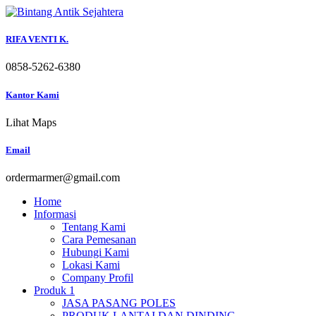
Skip
to
content
RIFA VENTI K.
0858-5262-6380
Kantor Kami
Lihat Maps
Email
ordermarmer@gmail.com
Home
Informasi
Tentang Kami
Cara Pemesanan
Hubungi Kami
Lokasi Kami
Company Profil
Produk 1
JASA PASANG POLES
PRODUK LANTAI DAN DINDING