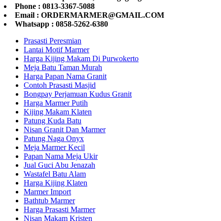
Phone : 0813-3367-5088
Email : ORDERMARMER@GMAIL.COM
Whatsapp : 0858-5262-6380
Prasasti Peresmian
Lantai Motif Marmer
Harga Kijing Makam Di Purwokerto
Meja Batu Taman Murah
Harga Papan Nama Granit
Contoh Prasasti Masjid
Bongpay Perjamuan Kudus Granit
Harga Marmer Putih
Kijing Makam Klaten
Patung Kuda Batu
Nisan Granit Dan Marmer
Patung Naga Onyx
Meja Marmer Kecil
Papan Nama Meja Ukir
Jual Guci Abu Jenazah
Wastafel Batu Alam
Harga Kijing Klaten
Marmer Import
Bathtub Marmer
Harga Prasasti Marmer
Nisan Makam Kristen