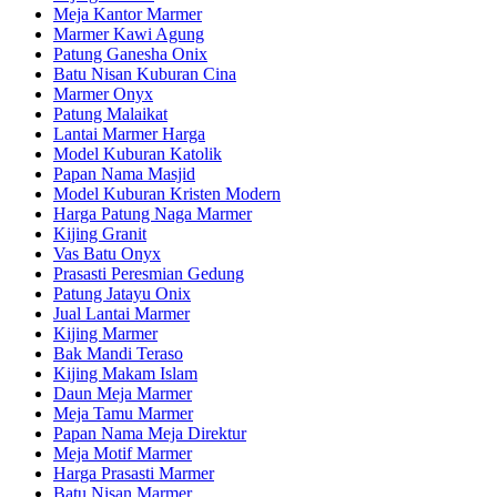
Meja Kantor Marmer
Marmer Kawi Agung
Patung Ganesha Onix
Batu Nisan Kuburan Cina
Marmer Onyx
Patung Malaikat
Lantai Marmer Harga
Model Kuburan Katolik
Papan Nama Masjid
Model Kuburan Kristen Modern
Harga Patung Naga Marmer
Kijing Granit
Vas Batu Onyx
Prasasti Peresmian Gedung
Patung Jatayu Onix
Jual Lantai Marmer
Kijing Marmer
Bak Mandi Teraso
Kijing Makam Islam
Daun Meja Marmer
Meja Tamu Marmer
Papan Nama Meja Direktur
Meja Motif Marmer
Harga Prasasti Marmer
Batu Nisan Marmer