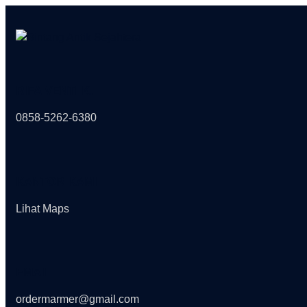
Skip
to
content
RIFA VENTI K.
0858-5262-6380
KANTOR KAMI
Lihat Maps
EMAIL
ordermarmer@gmail.com