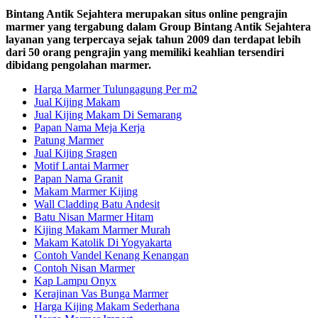
Bintang Antik Sejahtera merupakan situs online pengrajin
marmer yang tergabung dalam Group Bintang Antik Sejahtera
layanan yang terpercaya sejak tahun 2009 dan terdapat lebih
dari 50 orang pengrajin yang memiliki keahlian tersendiri
dibidang pengolahan marmer.
Harga Marmer Tulungagung Per m2
Jual Kijing Makam
Jual Kijing Makam Di Semarang
Papan Nama Meja Kerja
Patung Marmer
Jual Kijing Sragen
Motif Lantai Marmer
Papan Nama Granit
Makam Marmer Kijing
Wall Cladding Batu Andesit
Batu Nisan Marmer Hitam
Kijing Makam Marmer Murah
Makam Katolik Di Yogyakarta
Contoh Vandel Kenang Kenangan
Contoh Nisan Marmer
Kap Lampu Onyx
Kerajinan Vas Bunga Marmer
Harga Kijing Makam Sederhana