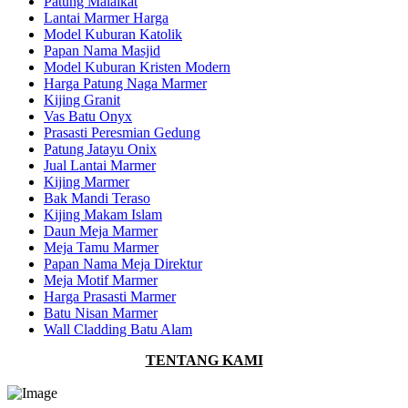
Patung Malaikat
Lantai Marmer Harga
Model Kuburan Katolik
Papan Nama Masjid
Model Kuburan Kristen Modern
Harga Patung Naga Marmer
Kijing Granit
Vas Batu Onyx
Prasasti Peresmian Gedung
Patung Jatayu Onix
Jual Lantai Marmer
Kijing Marmer
Bak Mandi Teraso
Kijing Makam Islam
Daun Meja Marmer
Meja Tamu Marmer
Papan Nama Meja Direktur
Meja Motif Marmer
Harga Prasasti Marmer
Batu Nisan Marmer
Wall Cladding Batu Alam
TENTANG KAMI