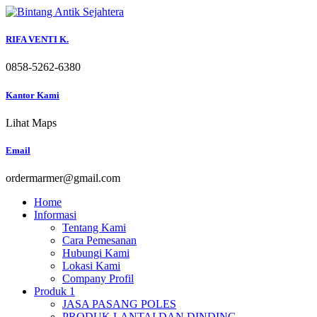
Skip
to
content
RIFA VENTI K.
0858-5262-6380
Kantor Kami
Lihat Maps
Email
ordermarmer@gmail.com
Home
Informasi
Tentang Kami
Cara Pemesanan
Hubungi Kami
Lokasi Kami
Company Profil
Produk 1
JASA PASANG POLES
PRODUK LANTAI DAN DINDING