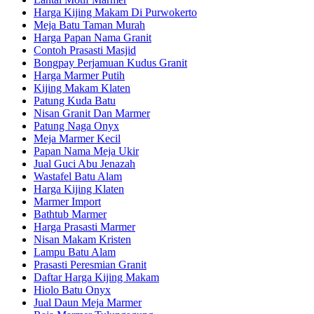
Harga Kijing Makam Di Purwokerto
Meja Batu Taman Murah
Harga Papan Nama Granit
Contoh Prasasti Masjid
Bongpay Perjamuan Kudus Granit
Harga Marmer Putih
Kijing Makam Klaten
Patung Kuda Batu
Nisan Granit Dan Marmer
Patung Naga Onyx
Meja Marmer Kecil
Papan Nama Meja Ukir
Jual Guci Abu Jenazah
Wastafel Batu Alam
Harga Kijing Klaten
Marmer Import
Bathtub Marmer
Harga Prasasti Marmer
Nisan Makam Kristen
Lampu Batu Alam
Prasasti Peresmian Granit
Daftar Harga Kijing Makam
Hiolo Batu Onyx
Jual Daun Meja Marmer