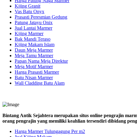
Harga Patung Naga Marmer
Kijing Granit
Vas Batu Onyx
Prasasti Peresmian Gedung
Patung Jatayu Onix
Jual Lantai Marmer
Kijing Marmer
Bak Mandi Teraso
Kijing Makam Islam
Daun Meja Marmer
Meja Tamu Marmer
Papan Nama Meja Direktur
Meja Motif Marmer
Harga Prasasti Marmer
Batu Nisan Marmer
Wall Cladding Batu Alam
Bintang Antik Sejahtera merupakan situs online pengrajin marm
orang pengrajin yang memiliki keahlian tersendiri dibidang pe
Harga Marmer Tulungagung Per m2
Jual Kijing Makam