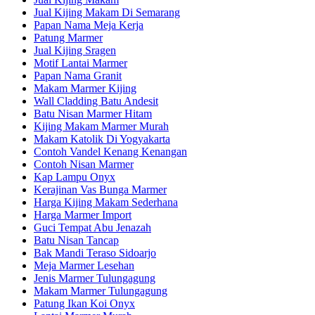
Jual Kijing Makam Di Semarang
Papan Nama Meja Kerja
Patung Marmer
Jual Kijing Sragen
Motif Lantai Marmer
Papan Nama Granit
Makam Marmer Kijing
Wall Cladding Batu Andesit
Batu Nisan Marmer Hitam
Kijing Makam Marmer Murah
Makam Katolik Di Yogyakarta
Contoh Vandel Kenang Kenangan
Contoh Nisan Marmer
Kap Lampu Onyx
Kerajinan Vas Bunga Marmer
Harga Kijing Makam Sederhana
Harga Marmer Import
Guci Tempat Abu Jenazah
Batu Nisan Tancap
Bak Mandi Teraso Sidoarjo
Meja Marmer Lesehan
Jenis Marmer Tulungagung
Makam Marmer Tulungagung
Patung Ikan Koi Onyx