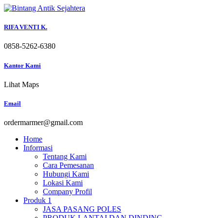
Skip
to
content
RIFA VENTI K.
0858-5262-6380
Kantor Kami
Lihat Maps
Email
ordermarmer@gmail.com
Home
Informasi
Tentang Kami
Cara Pemesanan
Hubungi Kami
Lokasi Kami
Company Profil
Produk 1
JASA PASANG POLES
PRODUK LANTAI DAN DINDING