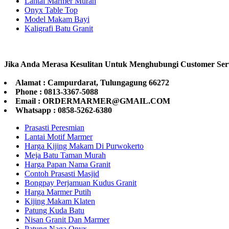
Lantai Marmer Murah
Onyx Table Top
Model Makam Bayi
Kaligrafi Batu Granit
Jika Anda Merasa Kesulitan Untuk Menghubungi Customer Ser
Alamat : Campurdarat, Tulungagung 66272
Phone : 0813-3367-5088
Email : ORDERMARMER@GMAIL.COM
Whatsapp : 0858-5262-6380
Prasasti Peresmian
Lantai Motif Marmer
Harga Kijing Makam Di Purwokerto
Meja Batu Taman Murah
Harga Papan Nama Granit
Contoh Prasasti Masjid
Bongpay Perjamuan Kudus Granit
Harga Marmer Putih
Kijing Makam Klaten
Patung Kuda Batu
Nisan Granit Dan Marmer
Patung Naga Onyx