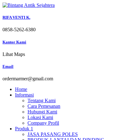
Skip
to
content
RIFA VENTI K.
0858-5262-6380
Kantor Kami
Lihat Maps
Email
ordermarmer@gmail.com
Home
Informasi
Tentang Kami
Cara Pemesanan
Hubungi Kami
Lokasi Kami
Company Profil
Produk 1
JASA PASANG POLES
PRODUK LANTAI DAN DINDING