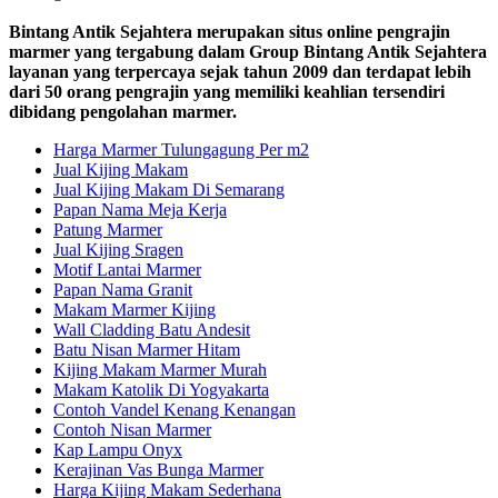
Bintang Antik Sejahtera merupakan situs online pengrajin
marmer yang tergabung dalam Group Bintang Antik Sejahtera
layanan yang terpercaya sejak tahun 2009 dan terdapat lebih
dari 50 orang pengrajin yang memiliki keahlian tersendiri
dibidang pengolahan marmer.
Harga Marmer Tulungagung Per m2
Jual Kijing Makam
Jual Kijing Makam Di Semarang
Papan Nama Meja Kerja
Patung Marmer
Jual Kijing Sragen
Motif Lantai Marmer
Papan Nama Granit
Makam Marmer Kijing
Wall Cladding Batu Andesit
Batu Nisan Marmer Hitam
Kijing Makam Marmer Murah
Makam Katolik Di Yogyakarta
Contoh Vandel Kenang Kenangan
Contoh Nisan Marmer
Kap Lampu Onyx
Kerajinan Vas Bunga Marmer
Harga Kijing Makam Sederhana