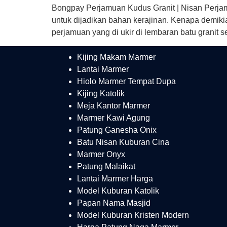
Bongpay Perjamuan Kudus Granit | Nisan Perja
untuk dijadikan bahan kerajinan. Kenapa demikia
perjamuan yang di ukir di lembaran batu granit s
Kijing Makam Marmer
Lantai Marmer
Hiolo Marmer Tempat Dupa
Kijing Katolik
Meja Kantor Marmer
Marmer Kawi Agung
Patung Ganesha Onix
Batu Nisan Kuburan Cina
Marmer Onyx
Patung Malaikat
Lantai Marmer Harga
Model Kuburan Katolik
Papan Nama Masjid
Model Kuburan Kristen Modern