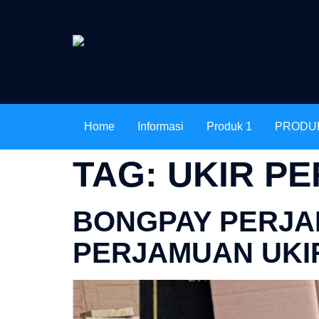
Home
Informasi
Produk 1
PRODU
TAG:
UKIR P
BONGPAY PERJAM
PERJAMUAN UKI