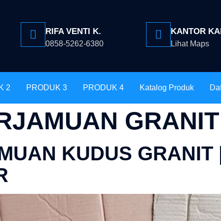
RIFA VENTI K.
KANTOR KA
0858-5262-6380
Lihat Maps
K 2
PRODUK 3
PRODUK 4
Katalog Produk
Daf
ERJAMUAN GRANIT
UAN KUDUS GRANIT |
R