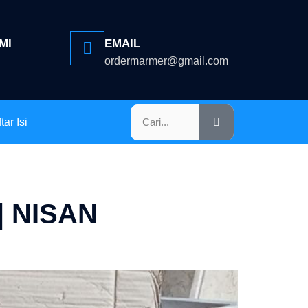
MI
EMAIL
ordermarmer@gmail.com
tar Isi
 NISAN