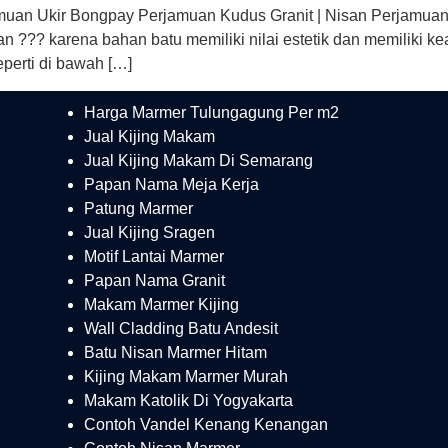
muan Ukir Bongpay Perjamuan Kudus Granit | Nisan Perjamuan
n ??? karena bahan batu memiliki nilai estetik dan memiliki k
eperti di bawah […]
Harga Marmer Tulungagung Per m2
Jual Kijing Makam
Jual Kijing Makam Di Semarang
Papan Nama Meja Kerja
Patung Marmer
Jual Kijing Sragen
Motif Lantai Marmer
Papan Nama Granit
Makam Marmer Kijing
Wall Cladding Batu Andesit
Batu Nisan Marmer Hitam
Kijing Makam Marmer Murah
Makam Katolik Di Yogyakarta
Contoh Vandel Kenang Kenangan