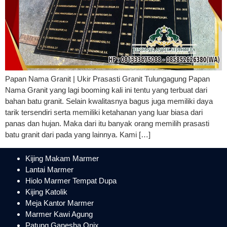
Papan Nama Granit | Ukir Prasasti Granit Tulungagung Papan
Nama Granit yang lagi booming kali ini tentu yang terbuat dari
bahan batu granit. Selain kwalitasnya bagus juga memiliki daya
tarik tersendiri serta memiliki ketahanan yang luar biasa dari
panas dan hujan. Maka dari itu banyak orang memilih prasasti
batu granit dari pada yang lainnya. Kami […]
Kijing Makam Marmer
Lantai Marmer
Hiolo Marmer Tempat Dupa
Kijing Katolik
Meja Kantor Marmer
Marmer Kawi Agung
Patung Ganesha Onix