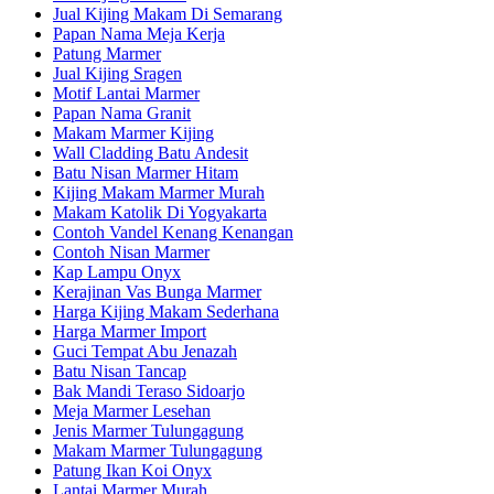
Jual Kijing Makam Di Semarang
Papan Nama Meja Kerja
Patung Marmer
Jual Kijing Sragen
Motif Lantai Marmer
Papan Nama Granit
Makam Marmer Kijing
Wall Cladding Batu Andesit
Batu Nisan Marmer Hitam
Kijing Makam Marmer Murah
Makam Katolik Di Yogyakarta
Contoh Vandel Kenang Kenangan
Contoh Nisan Marmer
Kap Lampu Onyx
Kerajinan Vas Bunga Marmer
Harga Kijing Makam Sederhana
Harga Marmer Import
Guci Tempat Abu Jenazah
Batu Nisan Tancap
Bak Mandi Teraso Sidoarjo
Meja Marmer Lesehan
Jenis Marmer Tulungagung
Makam Marmer Tulungagung
Patung Ikan Koi Onyx
Lantai Marmer Murah