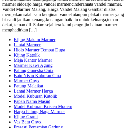
marmer sidoarjo,harga vandel marmer,cinderamata vandel marmer,
Vandel Marmer Malang, Harga Vandel Malang Gambar di atas
merupakan salah satu kerajinan vandel ataupun plakat marmer yang
biasa di jadikan kenang-kenangan baik itu untuk keluarga,teman
dekat, teman dll. Salam sejahtera kami pengrajin batuan marmer
menghadirkan […]
Kijing Makam Marmer
Lantai Marmer
Hiolo Marmer Tempat Dupa
Kijing Katolik
Meja Kantor Marmer
Marmer Kawi Agung
Patung Ganesha Onix
Batu Nisan Kuburan Cina
Marmer Onyx
Patung Malaikat
Lantai Marmer Harga
Model Kuburan Katolik
Papan Nama Masjid
Model Kuburan Kristen Modern
Harga Patung Naga Marmer
Kijing Granit
Vas Batu Onyx
Prasasti Peresmian Gedung