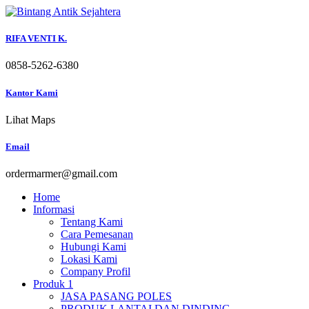
Skip
to
content
RIFA VENTI K.
0858-5262-6380
Kantor Kami
Lihat Maps
Email
ordermarmer@gmail.com
Home
Informasi
Tentang Kami
Cara Pemesanan
Hubungi Kami
Lokasi Kami
Company Profil
Produk 1
JASA PASANG POLES
PRODUK LANTAI DAN DINDING