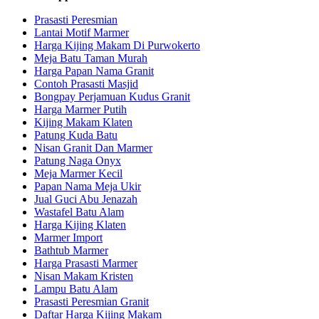
Prasasti Peresmian
Lantai Motif Marmer
Harga Kijing Makam Di Purwokerto
Meja Batu Taman Murah
Harga Papan Nama Granit
Contoh Prasasti Masjid
Bongpay Perjamuan Kudus Granit
Harga Marmer Putih
Kijing Makam Klaten
Patung Kuda Batu
Nisan Granit Dan Marmer
Patung Naga Onyx
Meja Marmer Kecil
Papan Nama Meja Ukir
Jual Guci Abu Jenazah
Wastafel Batu Alam
Harga Kijing Klaten
Marmer Import
Bathtub Marmer
Harga Prasasti Marmer
Nisan Makam Kristen
Lampu Batu Alam
Prasasti Peresmian Granit
Daftar Harga Kijing Makam