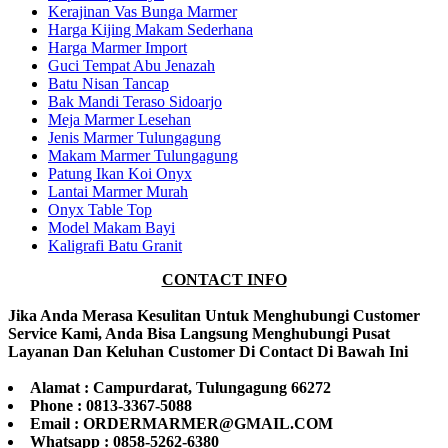
Kerajinan Vas Bunga Marmer
Harga Kijing Makam Sederhana
Harga Marmer Import
Guci Tempat Abu Jenazah
Batu Nisan Tancap
Bak Mandi Teraso Sidoarjo
Meja Marmer Lesehan
Jenis Marmer Tulungagung
Makam Marmer Tulungagung
Patung Ikan Koi Onyx
Lantai Marmer Murah
Onyx Table Top
Model Makam Bayi
Kaligrafi Batu Granit
CONTACT INFO
Jika Anda Merasa Kesulitan Untuk Menghubungi Customer
Service Kami, Anda Bisa Langsung Menghubungi Pusat
Layanan Dan Keluhan Customer Di Contact Di Bawah Ini
Alamat : Campurdarat, Tulungagung 66272
Phone : 0813-3367-5088
Email : ORDERMARMER@GMAIL.COM
Whatsapp : 0858-5262-6380