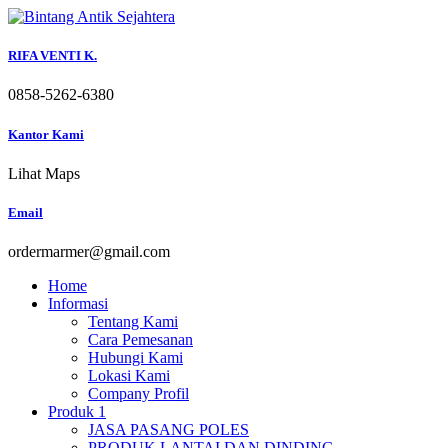
Skip
to
content
RIFA VENTI K.
0858-5262-6380
Kantor Kami
Lihat Maps
Email
ordermarmer@gmail.com
Home
Informasi
Tentang Kami
Cara Pemesanan
Hubungi Kami
Lokasi Kami
Company Profil
Produk 1
JASA PASANG POLES
PRODUK LANTAI DAN DINDING