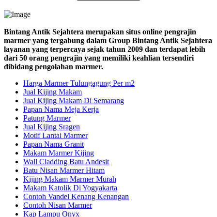
Bintang Antik Sejahtera merupakan situs online pengrajin
marmer yang tergabung dalam Group Bintang Antik Sejahtera
layanan yang terpercaya sejak tahun 2009 dan terdapat lebih
dari 50 orang pengrajin yang memiliki keahlian tersendiri
dibidang pengolahan marmer.
Harga Marmer Tulungagung Per m2
Jual Kijing Makam
Jual Kijing Makam Di Semarang
Papan Nama Meja Kerja
Patung Marmer
Jual Kijing Sragen
Motif Lantai Marmer
Papan Nama Granit
Makam Marmer Kijing
Wall Cladding Batu Andesit
Batu Nisan Marmer Hitam
Kijing Makam Marmer Murah
Makam Katolik Di Yogyakarta
Contoh Vandel Kenang Kenangan
Contoh Nisan Marmer
Kap Lampu Onyx