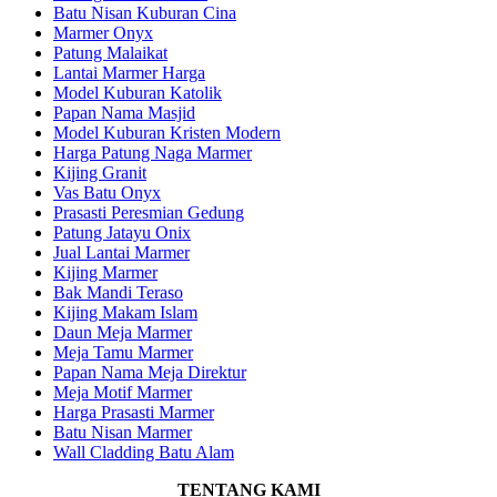
Batu Nisan Kuburan Cina
Marmer Onyx
Patung Malaikat
Lantai Marmer Harga
Model Kuburan Katolik
Papan Nama Masjid
Model Kuburan Kristen Modern
Harga Patung Naga Marmer
Kijing Granit
Vas Batu Onyx
Prasasti Peresmian Gedung
Patung Jatayu Onix
Jual Lantai Marmer
Kijing Marmer
Bak Mandi Teraso
Kijing Makam Islam
Daun Meja Marmer
Meja Tamu Marmer
Papan Nama Meja Direktur
Meja Motif Marmer
Harga Prasasti Marmer
Batu Nisan Marmer
Wall Cladding Batu Alam
TENTANG KAMI