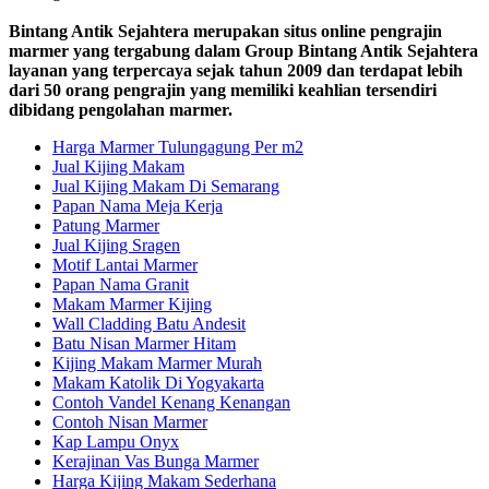
Bintang Antik Sejahtera merupakan situs online pengrajin
marmer yang tergabung dalam Group Bintang Antik Sejahtera
layanan yang terpercaya sejak tahun 2009 dan terdapat lebih
dari 50 orang pengrajin yang memiliki keahlian tersendiri
dibidang pengolahan marmer.
Harga Marmer Tulungagung Per m2
Jual Kijing Makam
Jual Kijing Makam Di Semarang
Papan Nama Meja Kerja
Patung Marmer
Jual Kijing Sragen
Motif Lantai Marmer
Papan Nama Granit
Makam Marmer Kijing
Wall Cladding Batu Andesit
Batu Nisan Marmer Hitam
Kijing Makam Marmer Murah
Makam Katolik Di Yogyakarta
Contoh Vandel Kenang Kenangan
Contoh Nisan Marmer
Kap Lampu Onyx
Kerajinan Vas Bunga Marmer
Harga Kijing Makam Sederhana