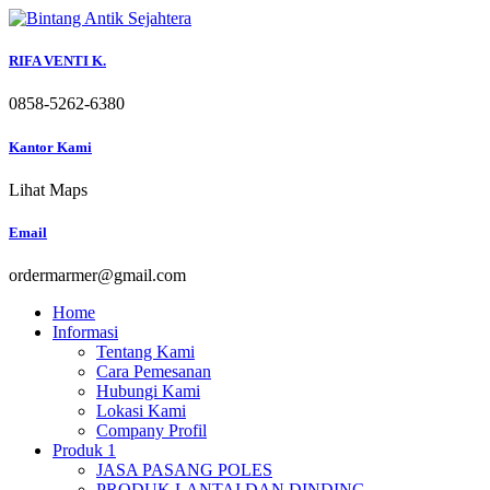
Skip
to
content
RIFA VENTI K.
0858-5262-6380
Kantor Kami
Lihat Maps
Email
ordermarmer@gmail.com
Home
Informasi
Tentang Kami
Cara Pemesanan
Hubungi Kami
Lokasi Kami
Company Profil
Produk 1
JASA PASANG POLES
PRODUK LANTAI DAN DINDING