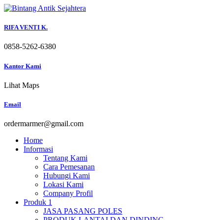
Skip
to
content
RIFA VENTI K.
0858-5262-6380
Kantor Kami
Lihat Maps
Email
ordermarmer@gmail.com
Home
Informasi
Tentang Kami
Cara Pemesanan
Hubungi Kami
Lokasi Kami
Company Profil
Produk 1
JASA PASANG POLES
PRODUK LANTAI DAN DINDING