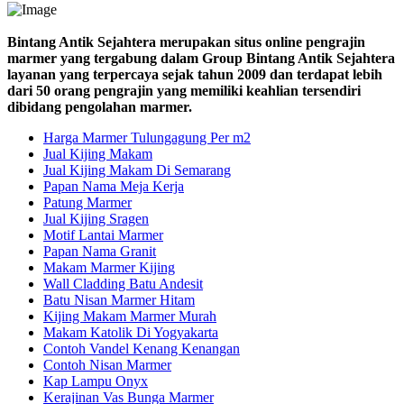
Bintang Antik Sejahtera merupakan situs online pengrajin
marmer yang tergabung dalam Group Bintang Antik Sejahtera
layanan yang terpercaya sejak tahun 2009 dan terdapat lebih
dari 50 orang pengrajin yang memiliki keahlian tersendiri
dibidang pengolahan marmer.
Harga Marmer Tulungagung Per m2
Jual Kijing Makam
Jual Kijing Makam Di Semarang
Papan Nama Meja Kerja
Patung Marmer
Jual Kijing Sragen
Motif Lantai Marmer
Papan Nama Granit
Makam Marmer Kijing
Wall Cladding Batu Andesit
Batu Nisan Marmer Hitam
Kijing Makam Marmer Murah
Makam Katolik Di Yogyakarta
Contoh Vandel Kenang Kenangan
Contoh Nisan Marmer
Kap Lampu Onyx
Kerajinan Vas Bunga Marmer