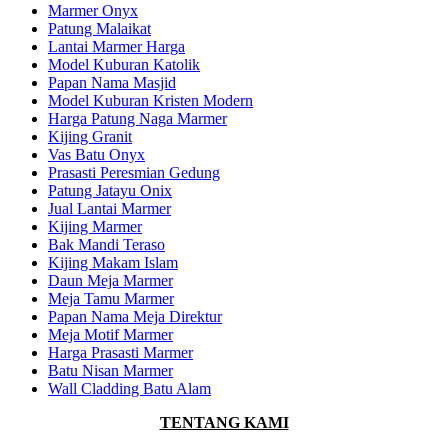
Marmer Onyx
Patung Malaikat
Lantai Marmer Harga
Model Kuburan Katolik
Papan Nama Masjid
Model Kuburan Kristen Modern
Harga Patung Naga Marmer
Kijing Granit
Vas Batu Onyx
Prasasti Peresmian Gedung
Patung Jatayu Onix
Jual Lantai Marmer
Kijing Marmer
Bak Mandi Teraso
Kijing Makam Islam
Daun Meja Marmer
Meja Tamu Marmer
Papan Nama Meja Direktur
Meja Motif Marmer
Harga Prasasti Marmer
Batu Nisan Marmer
Wall Cladding Batu Alam
TENTANG KAMI