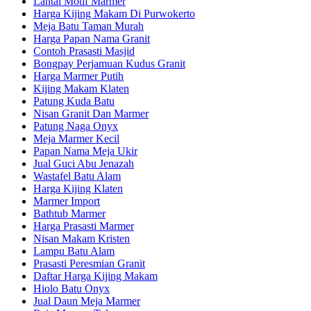
Lantai Motif Marmer
Harga Kijing Makam Di Purwokerto
Meja Batu Taman Murah
Harga Papan Nama Granit
Contoh Prasasti Masjid
Bongpay Perjamuan Kudus Granit
Harga Marmer Putih
Kijing Makam Klaten
Patung Kuda Batu
Nisan Granit Dan Marmer
Patung Naga Onyx
Meja Marmer Kecil
Papan Nama Meja Ukir
Jual Guci Abu Jenazah
Wastafel Batu Alam
Harga Kijing Klaten
Marmer Import
Bathtub Marmer
Harga Prasasti Marmer
Nisan Makam Kristen
Lampu Batu Alam
Prasasti Peresmian Granit
Daftar Harga Kijing Makam
Hiolo Batu Onyx
Jual Daun Meja Marmer