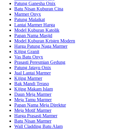
Patung Ganesha Onix
Batu Nisan Kuburan Cina
Marmer Onyx
Patung Malaikat
Lantai Marmer Harga
Model Kuburan Katolik
Papan Nama Masjid
Model Kuburan Kristen Modern
Harga Patung Naga Marmer
Kijing Granit
Vas Batu Onyx
Prasasti Peresmian Gedung
Patung Jatayu Onix
Jual Lantai Marmer
Kijing Marmer
Bak Mandi Teraso
Kijing Makam Islam
Daun Meja Marmer
Meja Tamu Marmer
Papan Nama Meja Direktur
Meja Motif Marmer
Harga Prasasti Marmer
Batu Nisan Marmer
Wall Cladding Batu Alam