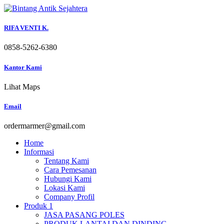
Skip
to
content
RIFA VENTI K.
0858-5262-6380
Kantor Kami
Lihat Maps
Email
ordermarmer@gmail.com
Home
Informasi
Tentang Kami
Cara Pemesanan
Hubungi Kami
Lokasi Kami
Company Profil
Produk 1
JASA PASANG POLES
PRODUK LANTAI DAN DINDING