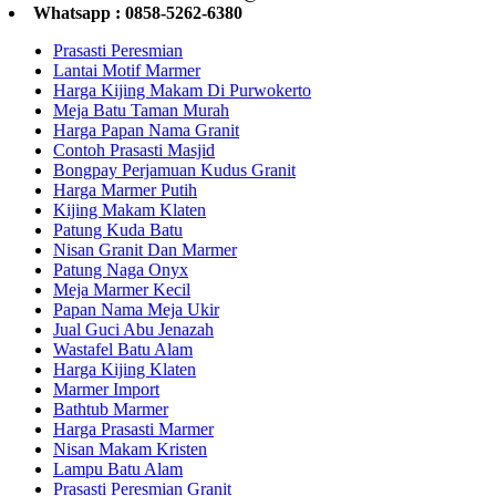
Whatsapp : 0858-5262-6380
Prasasti Peresmian
Lantai Motif Marmer
Harga Kijing Makam Di Purwokerto
Meja Batu Taman Murah
Harga Papan Nama Granit
Contoh Prasasti Masjid
Bongpay Perjamuan Kudus Granit
Harga Marmer Putih
Kijing Makam Klaten
Patung Kuda Batu
Nisan Granit Dan Marmer
Patung Naga Onyx
Meja Marmer Kecil
Papan Nama Meja Ukir
Jual Guci Abu Jenazah
Wastafel Batu Alam
Harga Kijing Klaten
Marmer Import
Bathtub Marmer
Harga Prasasti Marmer
Nisan Makam Kristen
Lampu Batu Alam
Prasasti Peresmian Granit