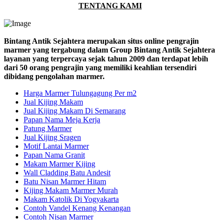
TENTANG KAMI
Bintang Antik Sejahtera merupakan situs online pengrajin
marmer yang tergabung dalam Group Bintang Antik Sejahtera
layanan yang terpercaya sejak tahun 2009 dan terdapat lebih
dari 50 orang pengrajin yang memiliki keahlian tersendiri
dibidang pengolahan marmer.
Harga Marmer Tulungagung Per m2
Jual Kijing Makam
Jual Kijing Makam Di Semarang
Papan Nama Meja Kerja
Patung Marmer
Jual Kijing Sragen
Motif Lantai Marmer
Papan Nama Granit
Makam Marmer Kijing
Wall Cladding Batu Andesit
Batu Nisan Marmer Hitam
Kijing Makam Marmer Murah
Makam Katolik Di Yogyakarta
Contoh Vandel Kenang Kenangan
Contoh Nisan Marmer