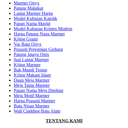
Marmer Onyx
Patung Malaikat
Lantai Marmer Harga
Model Kuburan Katolik
Papan Nama Masjid
Model Kuburan Kristen Modern
Harga Patung Naga Marmer
Kijing Granit
Vas Batu Onyx
Prasasti Peresmian Gedung
Patung Jatayu Onix
Jual Lantai Marmer
Kijing Marmer
Bak Mandi Teraso
Kijing Makam Islam
Daun Meja Marmer
Meja Tamu Marmer
Papan Nama Meja Direktur
Meja Motif Marmer
Harga Prasasti Marmer
Batu Nisan Marmer
Wall Cladding Batu Alam
TENTANG KAMI