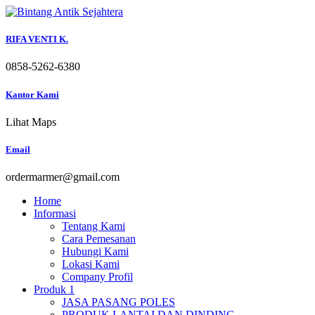
Skip
to
content
RIFA VENTI K.
0858-5262-6380
Kantor Kami
Lihat Maps
Email
ordermarmer@gmail.com
Home
Informasi
Tentang Kami
Cara Pemesanan
Hubungi Kami
Lokasi Kami
Company Profil
Produk 1
JASA PASANG POLES
PRODUK LANTAI DAN DINDING