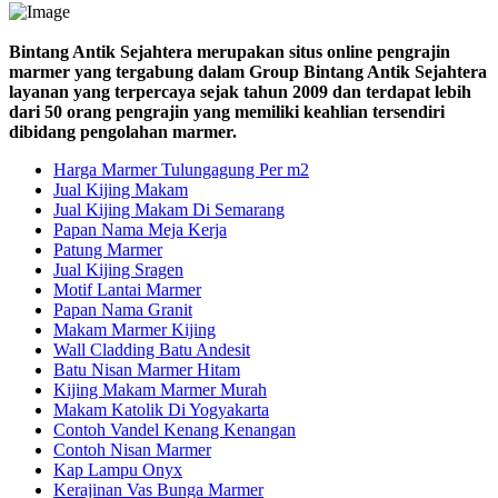
Bintang Antik Sejahtera merupakan situs online pengrajin
marmer yang tergabung dalam Group Bintang Antik Sejahtera
layanan yang terpercaya sejak tahun 2009 dan terdapat lebih
dari 50 orang pengrajin yang memiliki keahlian tersendiri
dibidang pengolahan marmer.
Harga Marmer Tulungagung Per m2
Jual Kijing Makam
Jual Kijing Makam Di Semarang
Papan Nama Meja Kerja
Patung Marmer
Jual Kijing Sragen
Motif Lantai Marmer
Papan Nama Granit
Makam Marmer Kijing
Wall Cladding Batu Andesit
Batu Nisan Marmer Hitam
Kijing Makam Marmer Murah
Makam Katolik Di Yogyakarta
Contoh Vandel Kenang Kenangan
Contoh Nisan Marmer
Kap Lampu Onyx
Kerajinan Vas Bunga Marmer