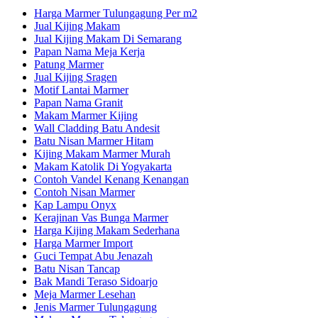
Harga Marmer Tulungagung Per m2
Jual Kijing Makam
Jual Kijing Makam Di Semarang
Papan Nama Meja Kerja
Patung Marmer
Jual Kijing Sragen
Motif Lantai Marmer
Papan Nama Granit
Makam Marmer Kijing
Wall Cladding Batu Andesit
Batu Nisan Marmer Hitam
Kijing Makam Marmer Murah
Makam Katolik Di Yogyakarta
Contoh Vandel Kenang Kenangan
Contoh Nisan Marmer
Kap Lampu Onyx
Kerajinan Vas Bunga Marmer
Harga Kijing Makam Sederhana
Harga Marmer Import
Guci Tempat Abu Jenazah
Batu Nisan Tancap
Bak Mandi Teraso Sidoarjo
Meja Marmer Lesehan
Jenis Marmer Tulungagung