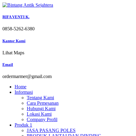
Skip
to
content
RIFA VENTI K.
0858-5262-6380
Kantor Kami
Lihat Maps
Email
ordermarmer@gmail.com
Home
Informasi
Tentang Kami
Cara Pemesanan
Hubungi Kami
Lokasi Kami
Company Profil
Produk 1
JASA PASANG POLES
PRODUK LANTAI DAN DINDING