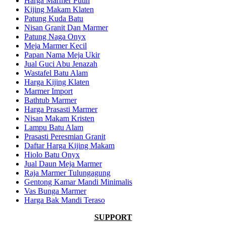
Harga Marmer Putih
Kijing Makam Klaten
Patung Kuda Batu
Nisan Granit Dan Marmer
Patung Naga Onyx
Meja Marmer Kecil
Papan Nama Meja Ukir
Jual Guci Abu Jenazah
Wastafel Batu Alam
Harga Kijing Klaten
Marmer Import
Bathtub Marmer
Harga Prasasti Marmer
Nisan Makam Kristen
Lampu Batu Alam
Prasasti Peresmian Granit
Daftar Harga Kijing Makam
Hiolo Batu Onyx
Jual Daun Meja Marmer
Raja Marmer Tulungagung
Gentong Kamar Mandi Minimalis
Vas Bunga Marmer
Harga Bak Mandi Teraso
SUPPORT