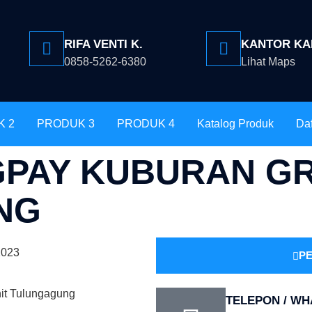
RIFA VENTI K.
KANTOR KA
0858-5262-6380
Lihat Maps
K 2
PRODUK 3
PRODUK 4
Katalog Produk
Daf
PAY KUBURAN GR
NG
2023
PE
TELEPON / W