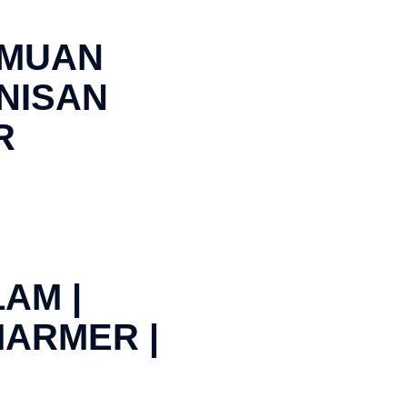
AMUAN
 NISAN
R
AM |
MARMER |