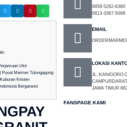
0858-5262-6380
0813-3367-5088
EMAIL
ORDERMARME
atu
LOKASI KANT
Perjamuan Ukir
 | Pusat Marmer Tulungagung
JL. KANIGORO G
Kuburan Kristen
CAMPURDARAT,
Indonesia Bergaransi
JAWA TIMUR 66
FANSPAGE KAMI
NGPAY
GRANIT