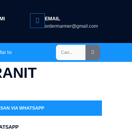
MI
EMAIL
ordermarmer@gmail.com
tar Isi
ANIT
SAN VIA WHATSAPP
HATSAPP