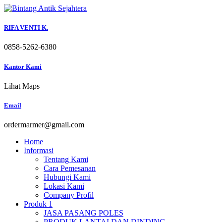
Skip
to
content
RIFA VENTI K.
0858-5262-6380
Kantor Kami
Lihat Maps
Email
ordermarmer@gmail.com
Home
Informasi
Tentang Kami
Cara Pemesanan
Hubungi Kami
Lokasi Kami
Company Profil
Produk 1
JASA PASANG POLES
PRODUK LANTAI DAN DINDING