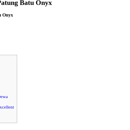
Patung Batu Onyx
u Onyx
Dewa
cellent