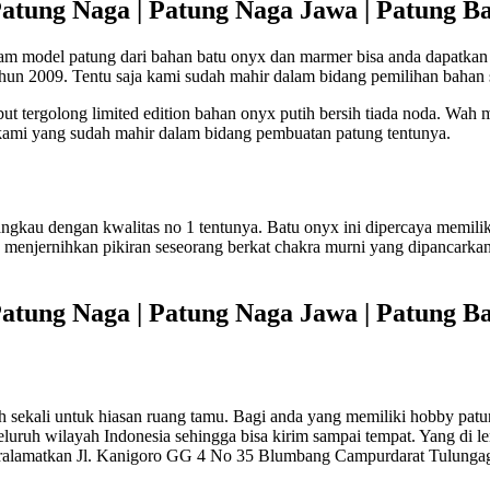
atung Naga | Patung Naga Jawa | Patung B
am model patung dari bahan batu onyx dan marmer bisa anda dapatk
ahun 2009. Tentu saja kami sudah mahir dalam bidang pemilihan bahan 
ut tergolong limited edition bahan onyx putih bersih tiada noda. Wah 
g kami yang sudah mahir dalam bidang pembuatan patung tentunya.
gkau dengan kwalitas no 1 tentunya. Batu onyx ini dipercaya memiliki 
an menjernihkan pikiran seseorang berkat chakra murni yang dipancarka
atung Naga | Patung Naga Jawa | Patung B
 sekali untuk hiasan ruang tamu. Bagi anda yang memiliki hobby patun
seluruh wilayah Indonesia sehingga bisa kirim sampai tempat. Yang d
 beralamatkan Jl. Kanigoro GG 4 No 35 Blumbang Campurdarat Tulungag