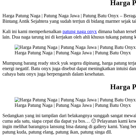
Harga P
Harga Patung Naga | Patung Naga Jawa | Patung Batu Onyx – Berag
Bintang Antik Sejahtera yang sudah terrjun di bidang marmer sejak t
Kali ini kami memperkenalkan
patung naga onyx
dimana bahan terseb
lain. Dua naga tarung ini di kerjakan oleh ahli khusus tukang patun
Harga Patung Naga | Patung Naga Jawa | Patung Batu Onyx
Mumpung barang ready stock yuk segera dipinang, harga patung terjan
energi negatif. Batu onyx juga disebut dapat meningkatkan intuisi d
cahaya batu onyx juga berpengaruh dalam kesehatan.
Harga P
Harga Patung Naga | Patung Naga Jawa | Patung Batu Onyx
Sedangkan yang ini tampilan dari belakangnya sunggah sangat mewah
cuma ada satu, siapa cepat dia dapat ya bos… 🙂 Pelayanan kami ke
ingin melihat barangnya lansung bisa datang di gallery kami. Yang
patung kuda, patung elang, patung ikan, patung singa dll.