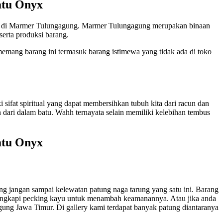
atu Onyx
an di Marmer Tulungagung. Marmer Tulungagung merupakan binaan
serta produksi barang.
memang barang ini termasuk barang istimewa yang tidak ada di toko
sifat spiritual yang dapat membersihkan tubuh kita dari racun dan
n dari dalam batu. Wahh ternayata selain memiliki kelebihan tembus
atu Onyx
g jangan sampai kelewatan patung naga tarung yang satu ini. Barang
i lengkapi pecking kayu untuk menambah keamanannya. Atau jika anda
ung Jawa Timur. Di gallery kami terdapat banyak patung diantaranya