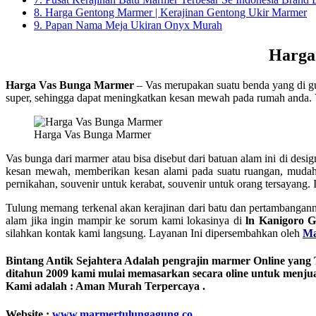
8.
Harga Gentong Marmer | Kerajinan Gentong Ukir Marmer
9.
Papan Nama Meja Ukiran Onyx Murah
Harga
Harga Vas Bunga Marmer
– Vas merupakan suatu benda yang di g
super, sehingga dapat meningkatkan kesan mewah pada rumah anda. Va
Harga Vas Bunga Marmer
Vas bunga dari marmer atau bisa disebut dari batuan alam ini di des
kesan mewah, memberikan kesan alami pada suatu ruangan, mudah 
pernikahan, souvenir untuk kerabat, souvenir untuk orang tersayang.
Tulung memang terkenal akan kerajinan dari batu dan pertambanganny
alam jika ingin mampir ke sorum kami lokasinya di
ln Kanigoro 
silahkan kontak kami langsung. Layanan Ini dipersembahkan oleh
Ma
Bintang Antik Sejahtera
Adalah pengrajin marmer Online yang T
ditahun 2009 kami mulai memasarkan secara oline untuk menju
Kami adalah : Aman Murah Terpercaya .
Website :
www.marmertulungagung.co