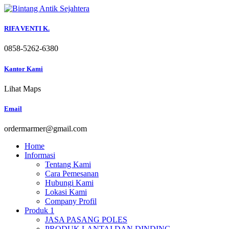
Skip
to
content
RIFA VENTI K.
0858-5262-6380
Kantor Kami
Lihat Maps
Email
ordermarmer@gmail.com
Home
Informasi
Tentang Kami
Cara Pemesanan
Hubungi Kami
Lokasi Kami
Company Profil
Produk 1
JASA PASANG POLES
PRODUK LANTAI DAN DINDING