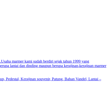
i.Usaha marmer kami sudah berdiri sejak tahun 1999 yang
erupa lantai dan dinding maupun berupa kerajinan-kerajinan marmer
hup, Pedestal, Kerajinan souvenir, Patung, Bahan Vandel, Lantai –