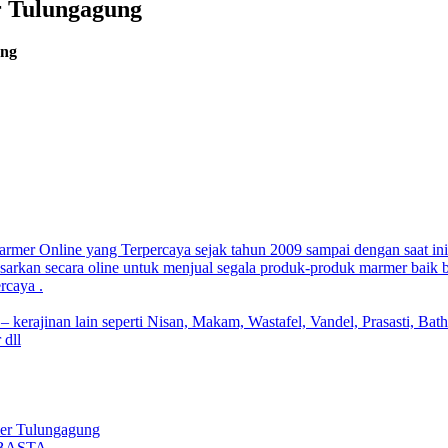
 Tulungagung
ung
armer Online yang Terpercaya sejak tahun 2009 sampai dengan saat in
sarkan secara oline untuk menjual segala produk-produk marmer baik b
rcaya .
 kerajinan lain seperti Nisan, Makam, Wastafel, Vandel, Prasasti, Bat
 dll
er Tulungagung
d BASTA