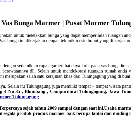
 Vas Bunga Marmer | Pusat Marmer Tulun
unakan untuk meletakkan bunga yang dapat memperindah ruangan anda.
s bunga ini dikerjakan dengan tekhnik mesin bubut yang di kerjakan o
ign dengan sedemikian rupa agar terlihat daya tarik pada vas bunga i
perawatannya dll. Selain untuk mendekorasi ruangan rumah anda vas
 Ini merupakan salah satu kerajinan khas dari Tulungagung yang di bua
a. Selain itu Tulungagung juga memiliki tempat – tempat wisata pantai
Gg 4 No 35 , Blumbang , Campurdarat Tulungagung, Jawa Tim
rmer Tulungagung
erpercaya sejak tahun 2009 sampai dengan saat ini.Usaha marmer
al segala produk-produk marmer baik berupa lantai dan dindin