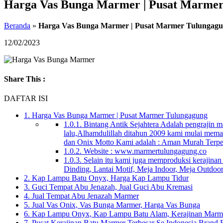
Harga Vas Bunga Marmer | Pusat Marmer
Beranda
»
Harga Vas Bunga Marmer | Pusat Marmer Tulungag
12/02/2023
Share This :
DAFTAR ISI
1.
Harga Vas Bunga Marmer | Pusat Marmer Tulungagung
1.0.1.
Bintang Antik Sejahtera Adalah pengrajin m
lalu,Alhamdulillah ditahun 2009 kami mulai mema
dan Onix Motto Kami adalah : Aman Murah Terpe
1.0.2.
Website : www.marmertulungagung.co
1.0.3.
Selain itu kami juga memproduksi kerajinan –
Dinding, Lantai Motif, Meja Indoor, Meja Outdoor
2.
Kap Lampu Batu Onyx, Harga Kap Lampu Tidur
3.
Guci Tempat Abu Jenazah, Jual Guci Abu Kremasi
4.
Jual Tempat Abu Jenazah Marmer
5.
Jual Vas Onix, Vas Bunga Marmer, Harga Vas Bunga
6.
Kap Lampu Onyx, Kap Lampu Batu Alam, Kerajinan Marm
7.
Pusat Kerajinan Batu Marmer Terbesar Se Indonesia Bran