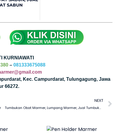
AT SABUN
TI KURNIAWATI
6380
–
081333675088
marmer@gmail.com
ampurdarat, Kec. Campurdarat, Tulungagung, Jawa
ur 66272.
NEXT
r
Tumbukan Obat Marmer, Lumpang Marmer, Jual Tumbukan Batu