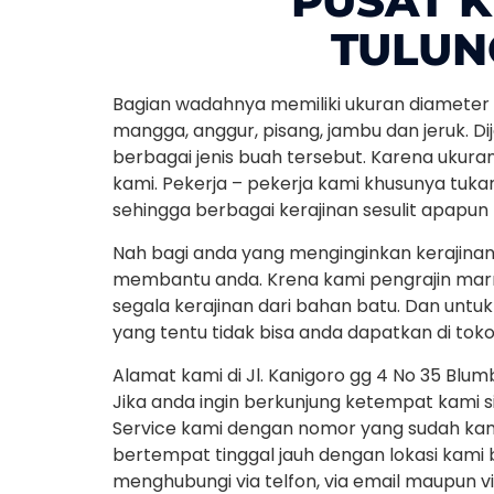
PUSAT 
TULU
Bagian wadahnya memiliki ukuran diameter 
mangga, anggur, pisang, jambu dan jeruk. Di
berbagai jenis buah tersebut. Karena ukura
kami. Pekerja – pekerja kami khusunya tukan
sehingga berbagai kerajinan sesulit apapun b
Nah bagi anda yang menginginkan kerajinan
membantu anda. Krena kami pengrajin marm
segala kerajinan dari bahan batu. Dan untu
yang tentu tidak bisa anda dapatkan di toko 
Alamat kami di Jl. Kanigoro gg 4 No 35 Bl
Jika anda ingin berkunjung ketempat kami 
Service kami dengan nomor yang sudah kami
bertempat tinggal jauh dengan lokasi kami b
menghubungi via telfon, via email maupun 