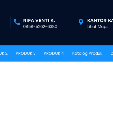
RIFA VENTI K.
KANTOR K
0858-5262-6380
Lihat Maps
UK 2
PRODUK 3
PRODUK 4
Katalog Produk
D
 ONIX TULUNGAG
JINAN TULUNG