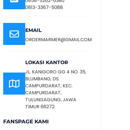
0858-5262-6380
0813-3367-5088
EMAIL
ORDERMARMER@GMAIL.COM
LOKASI KANTOR
JL. KANIGORO GG 4 NO. 35,
BLUMBANG, DS.
CAMPURDARAT, KEC.
CAMPURDARAT,
TULUNGAGUNG, JAWA
TIMUR 66272
FANSPAGE KAMI