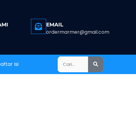
AMI
EMAIL
ordermarmer@gmail.com
aftar Isi
UNG, PUSAT
AGUNG