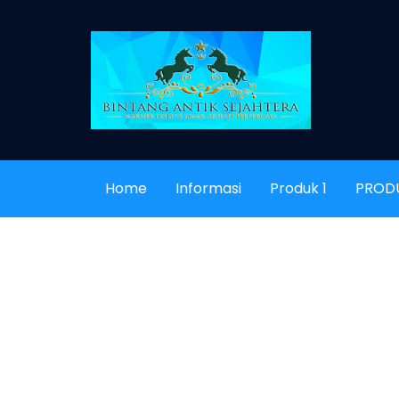
Home
Informasi
Produk 1
PROD
KERAJINAN
KERA