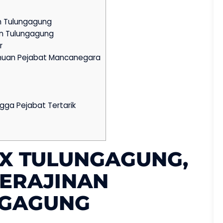
an Tulungagung
an Tulungagung
r
muan Pejabat Mancanegara
gga Pejabat Tertarik
IX TULUNGAGUNG,
KERAJINAN
NGAGUNG