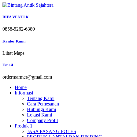
Skip
to
content
RIFA VENTI K.
0858-5262-6380
Kantor Kami
Lihat Maps
Email
ordermarmer@gmail.com
Home
Informasi
Tentang Kami
Cara Pemesanan
Hubungi Kami
Lokasi Kami
Company Profil
Produk 1
JASA PASANG POLES
PRODUK LANTAI DAN DINDING