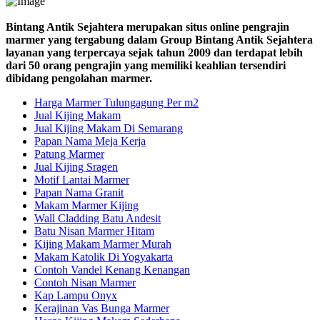
Bintang Antik Sejahtera merupakan situs online pengrajin
marmer yang tergabung dalam Group Bintang Antik Sejahtera
layanan yang terpercaya sejak tahun 2009 dan terdapat lebih
dari 50 orang pengrajin yang memiliki keahlian tersendiri
dibidang pengolahan marmer.
Harga Marmer Tulungagung Per m2
Jual Kijing Makam
Jual Kijing Makam Di Semarang
Papan Nama Meja Kerja
Patung Marmer
Jual Kijing Sragen
Motif Lantai Marmer
Papan Nama Granit
Makam Marmer Kijing
Wall Cladding Batu Andesit
Batu Nisan Marmer Hitam
Kijing Makam Marmer Murah
Makam Katolik Di Yogyakarta
Contoh Vandel Kenang Kenangan
Contoh Nisan Marmer
Kap Lampu Onyx
Kerajinan Vas Bunga Marmer