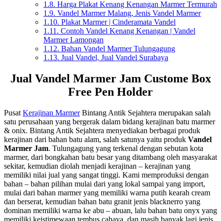
1.8.
Harga Plakat Kenang Kenangan Marmer Termurah
1.9.
Vandel Marmer Malang, Jenis Vandel Marmer
1.10.
Plakat Marmer | Cinderamata Vandel
1.11.
Contoh Vandel Kenang Kenangan | Vandel
Marmer Lamongan
1.12.
Bahan Vandel Marmer Tulungagung
1.13.
Jual Vandel, Jual Vandel Surabaya
Jual Vandel Marmer Jam Custome Box
Free Pen Holder
Pusat
Kerajinan Marmer
Bintang Antik Sejahtera merupakan salah
satu perusahaan yang bergerak dalam bidang kerajinan batu marmer
& onix. Bintang Antik Sejahtera menyediakan berbagai produk
kerajinan dari bahan batu alam, salah satunya yaitu produk
Vandel
Marmer Jam
. Tulungagung yang terkenal dengan sebutan kota
marmer, dari bongkahan batu besar yang ditambang oleh masyarakat
sekitar, kemudian diolah menjadi kerajinan – kerajinan yang
memiliki nilai jual yang sangat tinggi. Kami memproduksi dengan
bahan – bahan pilihan mulai dari yang lokal sampai yang import,
mulai dari bahan marmer yang memiliki warna putih kearah cream
dan berserat, kemudian bahan batu granit jenis blacknerro yang
dominan memiliki warna ke abu – abuan, lalu bahan batu onyx yang
memiliki keistimewaan tembus cahaya, dan masih banyak lagi jenis