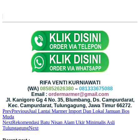
RIFA VENTI KURNIAWATI
(WA)
085852626380
–
081333675088
Email :
ordermarmer@gmail.com
Jl. Kanigoro Gg 4 No. 35, Blumbang, Ds. Campurdarat,
Kec. Campurdarat, Tulungagung, Jawa Timur 66272.
Prev
Previous
Jual Lantai Marmer Import Dan Lokal Jamuan Bos
Muda
Next
Rekomendasi Batu Nisan Alam Ukir Minimalis Asli
Tulungagung
Next