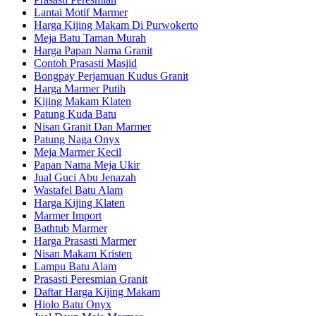
Lantai Motif Marmer
Harga Kijing Makam Di Purwokerto
Meja Batu Taman Murah
Harga Papan Nama Granit
Contoh Prasasti Masjid
Bongpay Perjamuan Kudus Granit
Harga Marmer Putih
Kijing Makam Klaten
Patung Kuda Batu
Nisan Granit Dan Marmer
Patung Naga Onyx
Meja Marmer Kecil
Papan Nama Meja Ukir
Jual Guci Abu Jenazah
Wastafel Batu Alam
Harga Kijing Klaten
Marmer Import
Bathtub Marmer
Harga Prasasti Marmer
Nisan Makam Kristen
Lampu Batu Alam
Prasasti Peresmian Granit
Daftar Harga Kijing Makam
Hiolo Batu Onyx