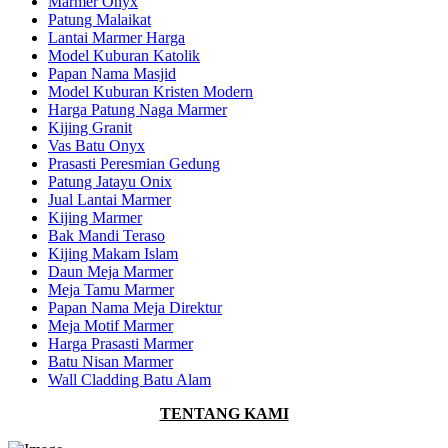
Marmer Onyx
Patung Malaikat
Lantai Marmer Harga
Model Kuburan Katolik
Papan Nama Masjid
Model Kuburan Kristen Modern
Harga Patung Naga Marmer
Kijing Granit
Vas Batu Onyx
Prasasti Peresmian Gedung
Patung Jatayu Onix
Jual Lantai Marmer
Kijing Marmer
Bak Mandi Teraso
Kijing Makam Islam
Daun Meja Marmer
Meja Tamu Marmer
Papan Nama Meja Direktur
Meja Motif Marmer
Harga Prasasti Marmer
Batu Nisan Marmer
Wall Cladding Batu Alam
TENTANG KAMI