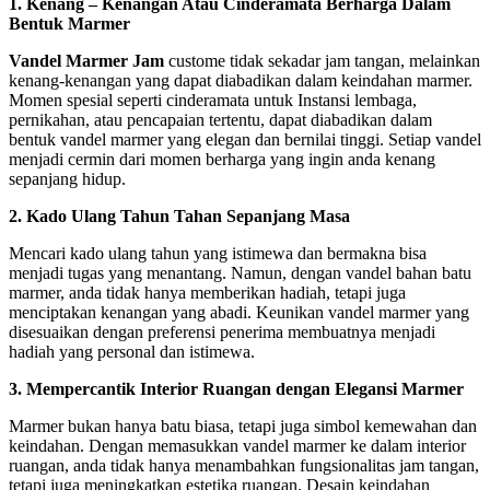
1. Kenang – Kenangan Atau Cinderamata Berharga Dalam
Bentuk Marmer
Vandel Marmer Jam
custome tidak sekadar jam tangan, melainkan
kenang-kenangan yang dapat diabadikan dalam keindahan marmer.
Momen spesial seperti cinderamata untuk Instansi lembaga,
pernikahan, atau pencapaian tertentu, dapat diabadikan dalam
bentuk vandel marmer yang elegan dan bernilai tinggi. Setiap vandel
menjadi cermin dari momen berharga yang ingin anda kenang
sepanjang hidup.
2. Kado Ulang Tahun Tahan Sepanjang Masa
Mencari kado ulang tahun yang istimewa dan bermakna bisa
menjadi tugas yang menantang. Namun, dengan vandel bahan batu
marmer, anda tidak hanya memberikan hadiah, tetapi juga
menciptakan kenangan yang abadi. Keunikan vandel marmer yang
disesuaikan dengan preferensi penerima membuatnya menjadi
hadiah yang personal dan istimewa.
3. Mempercantik Interior Ruangan dengan Elegansi Marmer
Marmer bukan hanya batu biasa, tetapi juga simbol kemewahan dan
keindahan. Dengan memasukkan vandel marmer ke dalam interior
ruangan, anda tidak hanya menambahkan fungsionalitas jam tangan,
tetapi juga meningkatkan estetika ruangan. Desain keindahan