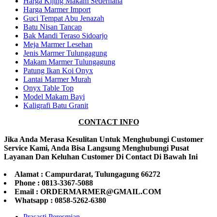
Harga Kijing Makam Sederhana
Harga Marmer Import
Guci Tempat Abu Jenazah
Batu Nisan Tancap
Bak Mandi Teraso Sidoarjo
Meja Marmer Lesehan
Jenis Marmer Tulungagung
Makam Marmer Tulungagung
Patung Ikan Koi Onyx
Lantai Marmer Murah
Onyx Table Top
Model Makam Bayi
Kaligrafi Batu Granit
CONTACT INFO
Jika Anda Merasa Kesulitan Untuk Menghubungi Customer
Service Kami, Anda Bisa Langsung Menghubungi Pusat
Layanan Dan Keluhan Customer Di Contact Di Bawah Ini
Alamat : Campurdarat, Tulungagung 66272
Phone : 0813-3367-5088
Email : ORDERMARMER@GMAIL.COM
Whatsapp : 0858-5262-6380
Prasasti Peresmian