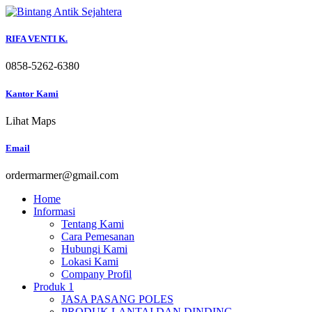
Skip
to
content
RIFA VENTI K.
0858-5262-6380
Kantor Kami
Lihat Maps
Email
ordermarmer@gmail.com
Home
Informasi
Tentang Kami
Cara Pemesanan
Hubungi Kami
Lokasi Kami
Company Profil
Produk 1
JASA PASANG POLES
PRODUK LANTAI DAN DINDING