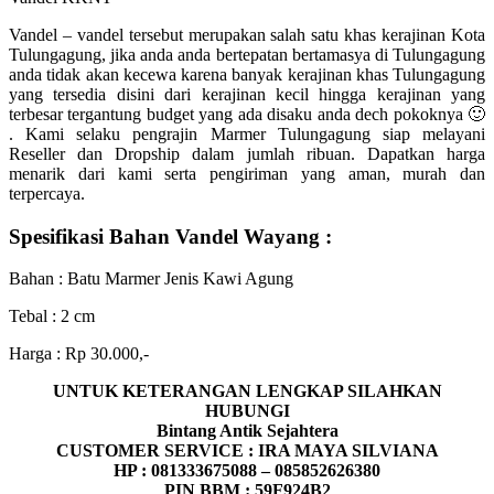
Vandel – vandel tersebut merupakan salah satu khas kerajinan Kota
Tulungagung, jika anda anda bertepatan bertamasya di Tulungagung
anda tidak akan kecewa karena banyak kerajinan khas Tulungagung
yang tersedia disini dari kerajinan kecil hingga kerajinan yang
terbesar tergantung budget yang ada disaku anda dech pokoknya 🙂
. Kami selaku pengrajin Marmer Tulungagung siap melayani
Reseller dan Dropship dalam jumlah ribuan. Dapatkan harga
menarik dari kami serta pengiriman yang aman, murah dan
terpercaya.
Spesifikasi Bahan Vandel Wayang :
Bahan : Batu Marmer Jenis Kawi Agung
Tebal : 2 cm
Harga : Rp 30.000,-
UNTUK KETERANGAN LENGKAP SILAHKAN
HUBUNGI
Bintang Antik Sejahtera
CUSTOMER SERVICE : IRA MAYA SILVIANA
HP : 081333675088 – 085852626380
PIN BBM : 59F924B2