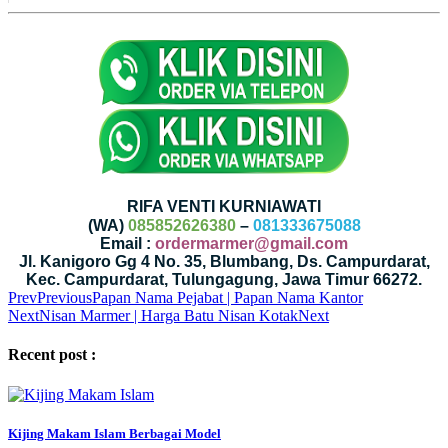
RIFA VENTI KURNIAWATI
(WA)
085852626380
–
081333675088
Email :
ordermarmer@gmail.com
Jl. Kanigoro Gg 4 No. 35, Blumbang, Ds. Campurdarat,
Kec. Campurdarat, Tulungagung, Jawa Timur 66272.
Prev
Previous
Papan Nama Pejabat | Papan Nama Kantor
Next
Nisan Marmer | Harga Batu Nisan Kotak
Next
Recent post :
Kijing Makam Islam Berbagai Model