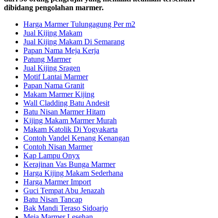
dibidang pengolahan marmer.
Harga Marmer Tulungagung Per m2
Jual Kijing Makam
Jual Kijing Makam Di Semarang
Papan Nama Meja Kerja
Patung Marmer
Jual Kijing Sragen
Motif Lantai Marmer
Papan Nama Granit
Makam Marmer Kijing
Wall Cladding Batu Andesit
Batu Nisan Marmer Hitam
Kijing Makam Marmer Murah
Makam Katolik Di Yogyakarta
Contoh Vandel Kenang Kenangan
Contoh Nisan Marmer
Kap Lampu Onyx
Kerajinan Vas Bunga Marmer
Harga Kijing Makam Sederhana
Harga Marmer Import
Guci Tempat Abu Jenazah
Batu Nisan Tancap
Bak Mandi Teraso Sidoarjo
Meja Marmer Lesehan