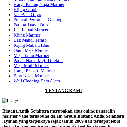
Harga Patung Naga Marmer
Kijing Granit
Vas Batu Onyx
Prasasti Peresmian Gedung
Patung Jatayu Onix
Jual Lantai Marmer
Kijing Marmer
Bak Mandi Teraso
Kijing Makam Islam
Daun Meja Marmer
Meja Tamu Marmer
Papan Nama Meja Direktur
Meja Motif Marmer
Harga Prasasti Marmer
Batu Nisan Marmer
Wall Cladding Batu Alam
TENTANG KAMI
Bintang Antik Sejahtera merupakan situs online pengrajin
marmer yang tergabung dalam Group Bintang Antik Sejahtera
layanan yang terpercaya sejak tahun 2009 dan terdapat lebih
dari 50 orang pengrajin yang memiliki keahlian tersendiri