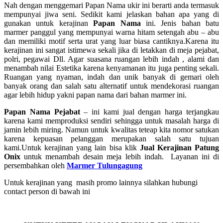
Nah dengan menggemari Papan Nama ukir ini berarti anda termasuk
mempunyai jiwa seni. Sedikit kami jelaskan bahan apa yang di
gunakan untuk kerajinan
Papan Nama
ini. Jenis bahan batu
marmer panggul yang mempunyai warna hitam setengah abu – abu
dan memiliki motif serta urat yang luar biasa cantiknya.Karena itu
kerajinan ini sangat istimewa sekali jika di letakkan di meja pejabat,
polri, pegawai Dll. Agar suasana ruangan lebih indah , alami dan
menambah nilai Estetika karena kenyamanan itu juga penting sekali.
Ruangan yang nyaman, indah dan unik banyak di gemari oleh
banyak orang dan salah satu alternatif untuk mendekorasi ruangan
agar lebih hidup yakni papan nama dari bahan marmer ini.
Papan Nama Pejabat
– ini kami jual dengan harga terjangkau
karena kami memproduksi sendiri sehingga untuk masalah harga di
jamin lebih miring. Namun untuk kwalitas teteap kita nomor satukan
karena kepuasan pelanggan merupakan salah satu tujuan
kami.Untuk kerajinan yang lain bisa klik
Jual Kerajinan Patung
Onix
untuk menambah desain meja lebih indah. Layanan ini di
persembahkan oleh
Marmer Tulungagung
Untuk kerajinan yang masih promo lainnya silahkan hubungi
contact person di bawah ini