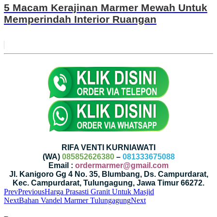
5 Macam Kerajinan Marmer Mewah Untuk
Memperindah Interior Ruangan
RIFA VENTI KURNIAWATI
(WA)
085852626380
–
081333675088
Email :
ordermarmer@gmail.com
Jl. Kanigoro Gg 4 No. 35, Blumbang, Ds. Campurdarat,
Kec. Campurdarat, Tulungagung, Jawa Timur 66272.
Prev
Previous
Harga Prasasti Granit Untuk Masjid
Next
Bahan Vandel Marmer Tulungagung
Next