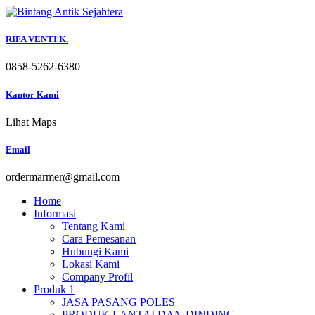
Skip
to
content
RIFA VENTI K.
0858-5262-6380
Kantor Kami
Lihat Maps
Email
ordermarmer@gmail.com
Home
Informasi
Tentang Kami
Cara Pemesanan
Hubungi Kami
Lokasi Kami
Company Profil
Produk 1
JASA PASANG POLES
PRODUK LANTAI DAN DINDING