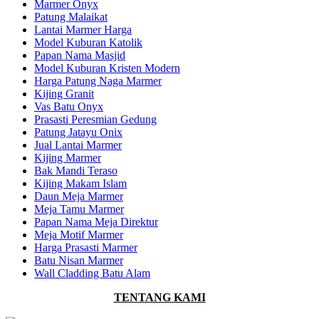
Marmer Onyx
Patung Malaikat
Lantai Marmer Harga
Model Kuburan Katolik
Papan Nama Masjid
Model Kuburan Kristen Modern
Harga Patung Naga Marmer
Kijing Granit
Vas Batu Onyx
Prasasti Peresmian Gedung
Patung Jatayu Onix
Jual Lantai Marmer
Kijing Marmer
Bak Mandi Teraso
Kijing Makam Islam
Daun Meja Marmer
Meja Tamu Marmer
Papan Nama Meja Direktur
Meja Motif Marmer
Harga Prasasti Marmer
Batu Nisan Marmer
Wall Cladding Batu Alam
TENTANG KAMI