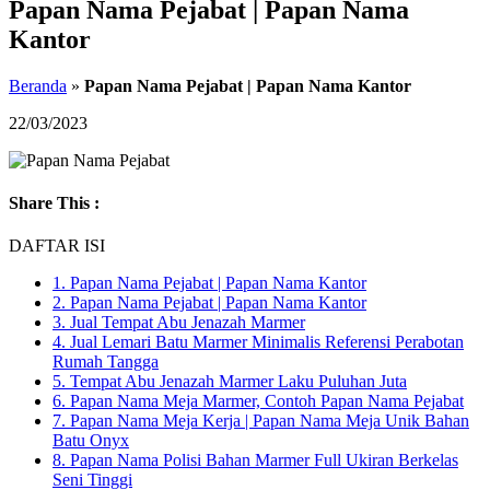
Papan Nama Pejabat | Papan Nama
Kantor
Beranda
»
Papan Nama Pejabat | Papan Nama Kantor
22/03/2023
Share This :
DAFTAR ISI
1.
Papan Nama Pejabat | Papan Nama Kantor
2.
Papan Nama Pejabat | Papan Nama Kantor
3.
Jual Tempat Abu Jenazah Marmer
4.
Jual Lemari Batu Marmer Minimalis Referensi Perabotan
Rumah Tangga
5.
Tempat Abu Jenazah Marmer Laku Puluhan Juta
6.
Papan Nama Meja Marmer, Contoh Papan Nama Pejabat
7.
Papan Nama Meja Kerja | Papan Nama Meja Unik Bahan
Batu Onyx
8.
Papan Nama Polisi Bahan Marmer Full Ukiran Berkelas
Seni Tinggi