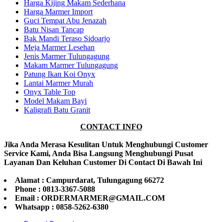
Harga Kijing Makam Sederhana
Harga Marmer Import
Guci Tempat Abu Jenazah
Batu Nisan Tancap
Bak Mandi Teraso Sidoarjo
Meja Marmer Lesehan
Jenis Marmer Tulungagung
Makam Marmer Tulungagung
Patung Ikan Koi Onyx
Lantai Marmer Murah
Onyx Table Top
Model Makam Bayi
Kaligrafi Batu Granit
CONTACT INFO
Jika Anda Merasa Kesulitan Untuk Menghubungi Customer
Service Kami, Anda Bisa Langsung Menghubungi Pusat
Layanan Dan Keluhan Customer Di Contact Di Bawah Ini
Alamat : Campurdarat, Tulungagung 66272
Phone : 0813-3367-5088
Email : ORDERMARMER@GMAIL.COM
Whatsapp : 0858-5262-6380