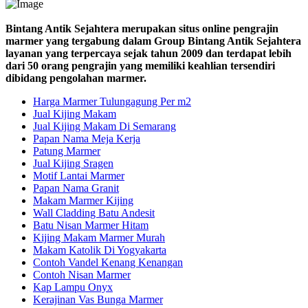
Bintang Antik Sejahtera merupakan situs online pengrajin
marmer yang tergabung dalam Group Bintang Antik Sejahtera
layanan yang terpercaya sejak tahun 2009 dan terdapat lebih
dari 50 orang pengrajin yang memiliki keahlian tersendiri
dibidang pengolahan marmer.
Harga Marmer Tulungagung Per m2
Jual Kijing Makam
Jual Kijing Makam Di Semarang
Papan Nama Meja Kerja
Patung Marmer
Jual Kijing Sragen
Motif Lantai Marmer
Papan Nama Granit
Makam Marmer Kijing
Wall Cladding Batu Andesit
Batu Nisan Marmer Hitam
Kijing Makam Marmer Murah
Makam Katolik Di Yogyakarta
Contoh Vandel Kenang Kenangan
Contoh Nisan Marmer
Kap Lampu Onyx
Kerajinan Vas Bunga Marmer