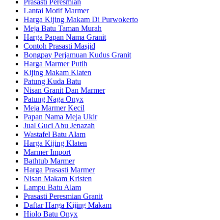
Prasasti Peresmian
Lantai Motif Marmer
Harga Kijing Makam Di Purwokerto
Meja Batu Taman Murah
Harga Papan Nama Granit
Contoh Prasasti Masjid
Bongpay Perjamuan Kudus Granit
Harga Marmer Putih
Kijing Makam Klaten
Patung Kuda Batu
Nisan Granit Dan Marmer
Patung Naga Onyx
Meja Marmer Kecil
Papan Nama Meja Ukir
Jual Guci Abu Jenazah
Wastafel Batu Alam
Harga Kijing Klaten
Marmer Import
Bathtub Marmer
Harga Prasasti Marmer
Nisan Makam Kristen
Lampu Batu Alam
Prasasti Peresmian Granit
Daftar Harga Kijing Makam
Hiolo Batu Onyx