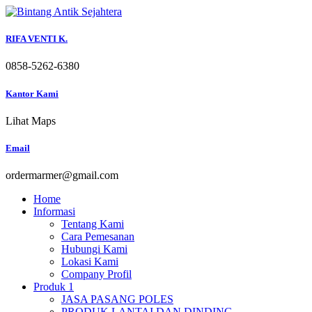
Skip
to
content
RIFA VENTI K.
0858-5262-6380
Kantor Kami
Lihat Maps
Email
ordermarmer@gmail.com
Home
Informasi
Tentang Kami
Cara Pemesanan
Hubungi Kami
Lokasi Kami
Company Profil
Produk 1
JASA PASANG POLES
PRODUK LANTAI DAN DINDING