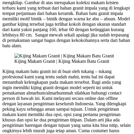
mengkilap. Gambar di atas merupakan koleksi makam kristen
terbaru kami yang terbuat dari bahan granit impala yang di lengkapi
tempat perjamuan dari bahan keramik. Bahan batu granit impala
memiliki motif bintik – bintik dengan warna ke abu – abuan. Model
gambar kijing tersebut juga terlihat kokoh dengan ukuran standart
dari kami yakni panjang 160, lebar 60 dengan ketinggian kurang
lebihnya 80 cm. Sangat mewah sekali apalagi jika sudah terpasang
di pemakaman sangat bagus dengan kekokohannya serta dari bahan
batu alam.
Kijing Makam Granit | Kijing Makam Batu Granit
Kijing makam batu granit ini di buat oleh tukang – tukang
profesional kami yang tentu sudah mahir, tentu hal ini dapat
menambah kelengkapan pada makam tersebut. Bagi anda yang
ingin memiliki kijing granit dengan model seperti ini untuk
pemakaman almarhum/almarhummah silahkan hubungi contact
person di bawah ini. Kami melayani secara online dan offline
dengan layanan pengiriman keseluruh Indonesia. Yang dilengkapi
peking kayu sehingga aman sampai tujuan. Untuk pengiriman
makam kami memiliki dua opsi, opsi yang pertama pengiriman
khusus dan opsi ke dua pengiriman titipan. Dalam arti jika ada
pengiriman barengan dengan tujuan yang sama kita bisa nitip, selain
ongkirnya lebih murah juga tetap aman. Cuma costumer harus