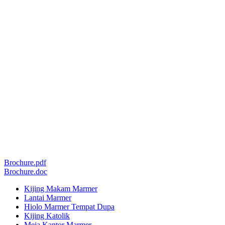
Brochure.pdf
Brochure.doc
Kijing Makam Marmer
Lantai Marmer
Hiolo Marmer Tempat Dupa
Kijing Katolik
Meja Kantor Marmer