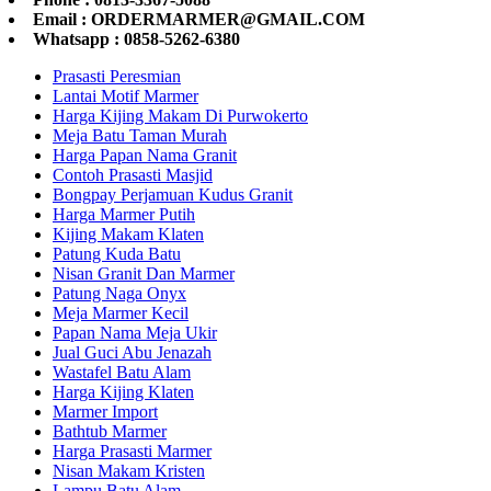
Email : ORDERMARMER@GMAIL.COM
Whatsapp : 0858-5262-6380
Prasasti Peresmian
Lantai Motif Marmer
Harga Kijing Makam Di Purwokerto
Meja Batu Taman Murah
Harga Papan Nama Granit
Contoh Prasasti Masjid
Bongpay Perjamuan Kudus Granit
Harga Marmer Putih
Kijing Makam Klaten
Patung Kuda Batu
Nisan Granit Dan Marmer
Patung Naga Onyx
Meja Marmer Kecil
Papan Nama Meja Ukir
Jual Guci Abu Jenazah
Wastafel Batu Alam
Harga Kijing Klaten
Marmer Import
Bathtub Marmer
Harga Prasasti Marmer
Nisan Makam Kristen
Lampu Batu Alam