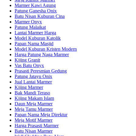
Marmer Kawi Agung
Patung Ganesha Onix
Batu Nisan Kuburan Cina
Marmer Onyx
Patung Malaikat
Lantai Marmer Harga
Model Kuburan Katolik
Papan Nama Masjid
Model Kuburan Kristen Modern
Harga Patung Naga Marmer
Kijing Granit
Vas Batu Onyx
Prasasti Peresmian Gedung
Patung Jatayu Onix
Jual Lantai Marmer
Kijing Marmer
Bak Mandi Teraso
Kijing Makam Islam
Daun Meja Marmer
Meja Tamu Marmer
Papan Nama Meja Direktur
Meja Motif Marmer
Harga Prasasti Marmer
Batu Nisan Marmer