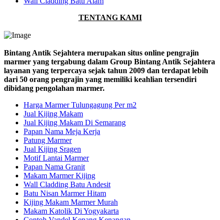
Wall Cladding Batu Alam
TENTANG KAMI
Bintang Antik Sejahtera merupakan situs online pengrajin
marmer yang tergabung dalam Group Bintang Antik Sejahtera
layanan yang terpercaya sejak tahun 2009 dan terdapat lebih
dari 50 orang pengrajin yang memiliki keahlian tersendiri
dibidang pengolahan marmer.
Harga Marmer Tulungagung Per m2
Jual Kijing Makam
Jual Kijing Makam Di Semarang
Papan Nama Meja Kerja
Patung Marmer
Jual Kijing Sragen
Motif Lantai Marmer
Papan Nama Granit
Makam Marmer Kijing
Wall Cladding Batu Andesit
Batu Nisan Marmer Hitam
Kijing Makam Marmer Murah
Makam Katolik Di Yogyakarta
Contoh Vandel Kenang Kenangan