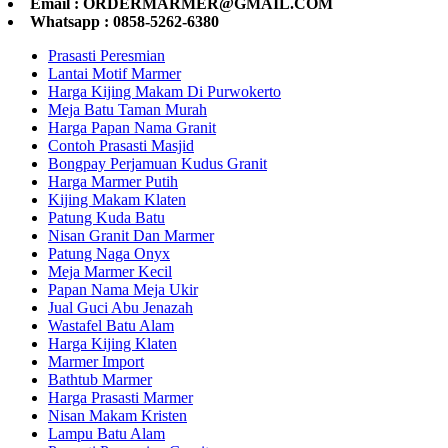
Email : ORDERMARMER@GMAIL.COM
Whatsapp : 0858-5262-6380
Prasasti Peresmian
Lantai Motif Marmer
Harga Kijing Makam Di Purwokerto
Meja Batu Taman Murah
Harga Papan Nama Granit
Contoh Prasasti Masjid
Bongpay Perjamuan Kudus Granit
Harga Marmer Putih
Kijing Makam Klaten
Patung Kuda Batu
Nisan Granit Dan Marmer
Patung Naga Onyx
Meja Marmer Kecil
Papan Nama Meja Ukir
Jual Guci Abu Jenazah
Wastafel Batu Alam
Harga Kijing Klaten
Marmer Import
Bathtub Marmer
Harga Prasasti Marmer
Nisan Makam Kristen
Lampu Batu Alam