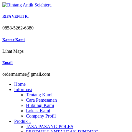
Skip
to
content
RIFA VENTI K.
0858-5262-6380
Kantor Kami
Lihat Maps
Email
ordermarmer@gmail.com
Home
Informasi
Tentang Kami
Cara Pemesanan
Hubungi Kami
Lokasi Kami
Company Profil
Produk 1
JASA PASANG POLES
PRODUK LANTAI DAN DINDING