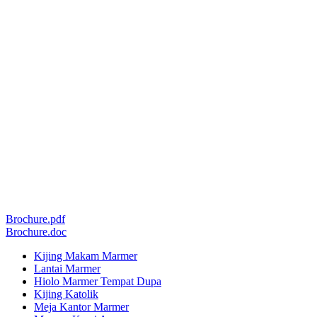
Brochure.pdf
Brochure.doc
Kijing Makam Marmer
Lantai Marmer
Hiolo Marmer Tempat Dupa
Kijing Katolik
Meja Kantor Marmer