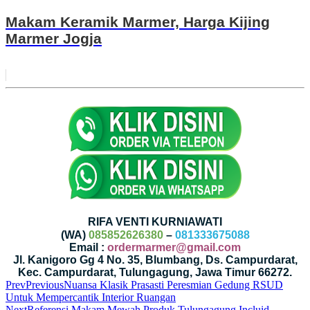
Makam Keramik Marmer, Harga Kijing
Marmer Jogja
RIFA VENTI KURNIAWATI
(WA)
085852626380
–
081333675088
Email :
ordermarmer@gmail.com
Jl. Kanigoro Gg 4 No. 35, Blumbang, Ds. Campurdarat,
Kec. Campurdarat, Tulungagung, Jawa Timur 66272.
Prev
Previous
Nuansa Klasik Prasasti Peresmian Gedung RSUD
Untuk Mempercantik Interior Ruangan
Next
Referensi Makam Mewah Produk Tulungagung Incluid