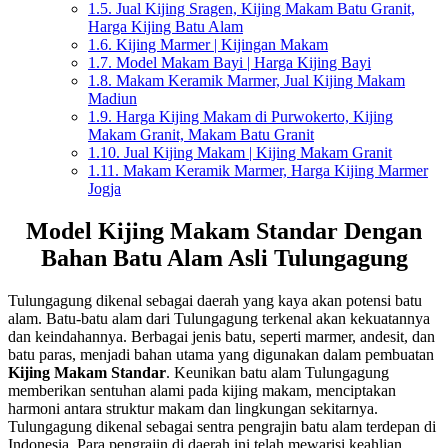
1.5.
Jual Kijing Sragen, Kijing Makam Batu Granit,
Harga Kijing Batu Alam
1.6.
Kijing Marmer | Kijingan Makam
1.7.
Model Makam Bayi | Harga Kijing Bayi
1.8.
Makam Keramik Marmer, Jual Kijing Makam
Madiun
1.9.
Harga Kijing Makam di Purwokerto, Kijing
Makam Granit, Makam Batu Granit
1.10.
Jual Kijing Makam | Kijing Makam Granit
1.11.
Makam Keramik Marmer, Harga Kijing Marmer
Jogja
Model Kijing Makam Standar Dengan
Bahan Batu Alam Asli Tulungagung
Tulungagung dikenal sebagai daerah yang kaya akan potensi batu
alam. Batu-batu alam dari Tulungagung terkenal akan kekuatannya
dan keindahannya. Berbagai jenis batu, seperti marmer, andesit, dan
batu paras, menjadi bahan utama yang digunakan dalam pembuatan
Kijing Makam Standar
. Keunikan batu alam Tulungagung
memberikan sentuhan alami pada kijing makam, menciptakan
harmoni antara struktur makam dan lingkungan sekitarnya.
Tulungagung dikenal sebagai sentra pengrajin batu alam terdepan di
Indonesia. Para pengrajin di daerah ini telah mewarisi keahlian