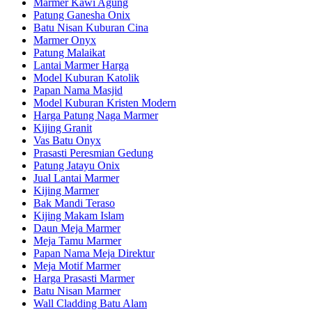
Marmer Kawi Agung
Patung Ganesha Onix
Batu Nisan Kuburan Cina
Marmer Onyx
Patung Malaikat
Lantai Marmer Harga
Model Kuburan Katolik
Papan Nama Masjid
Model Kuburan Kristen Modern
Harga Patung Naga Marmer
Kijing Granit
Vas Batu Onyx
Prasasti Peresmian Gedung
Patung Jatayu Onix
Jual Lantai Marmer
Kijing Marmer
Bak Mandi Teraso
Kijing Makam Islam
Daun Meja Marmer
Meja Tamu Marmer
Papan Nama Meja Direktur
Meja Motif Marmer
Harga Prasasti Marmer
Batu Nisan Marmer
Wall Cladding Batu Alam