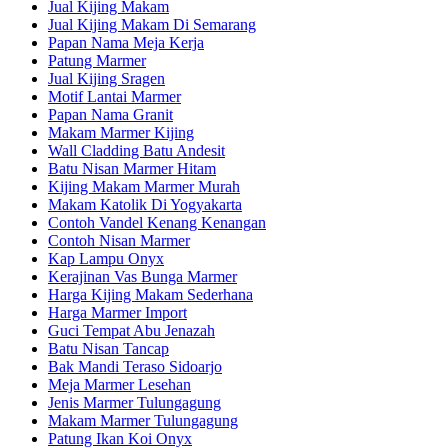
Jual Kijing Makam
Jual Kijing Makam Di Semarang
Papan Nama Meja Kerja
Patung Marmer
Jual Kijing Sragen
Motif Lantai Marmer
Papan Nama Granit
Makam Marmer Kijing
Wall Cladding Batu Andesit
Batu Nisan Marmer Hitam
Kijing Makam Marmer Murah
Makam Katolik Di Yogyakarta
Contoh Vandel Kenang Kenangan
Contoh Nisan Marmer
Kap Lampu Onyx
Kerajinan Vas Bunga Marmer
Harga Kijing Makam Sederhana
Harga Marmer Import
Guci Tempat Abu Jenazah
Batu Nisan Tancap
Bak Mandi Teraso Sidoarjo
Meja Marmer Lesehan
Jenis Marmer Tulungagung
Makam Marmer Tulungagung
Patung Ikan Koi Onyx