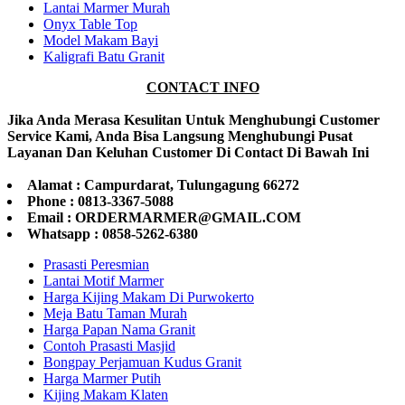
Lantai Marmer Murah
Onyx Table Top
Model Makam Bayi
Kaligrafi Batu Granit
CONTACT INFO
Jika Anda Merasa Kesulitan Untuk Menghubungi Customer
Service Kami, Anda Bisa Langsung Menghubungi Pusat
Layanan Dan Keluhan Customer Di Contact Di Bawah Ini
Alamat : Campurdarat, Tulungagung 66272
Phone : 0813-3367-5088
Email : ORDERMARMER@GMAIL.COM
Whatsapp : 0858-5262-6380
Prasasti Peresmian
Lantai Motif Marmer
Harga Kijing Makam Di Purwokerto
Meja Batu Taman Murah
Harga Papan Nama Granit
Contoh Prasasti Masjid
Bongpay Perjamuan Kudus Granit
Harga Marmer Putih
Kijing Makam Klaten