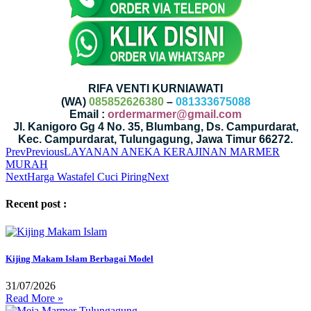
RIFA VENTI KURNIAWATI
(WA)
085852626380
–
081333675088
Email :
ordermarmer@gmail.com
Jl. Kanigoro Gg 4 No. 35, Blumbang, Ds. Campurdarat,
Kec. Campurdarat, Tulungagung, Jawa Timur 66272.
Prev
Previous
LAYANAN ANEKA KERAJINAN MARMER
MURAH
Next
Harga Wastafel Cuci Piring
Next
Recent post :
Kijing Makam Islam Berbagai Model
31/07/2026
Read More »