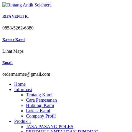
Skip
to
content
RIFA VENTI K.
0858-5262-6380
Kantor Kami
Lihat Maps
Email
ordermarmer@gmail.com
Home
Informasi
Tentang Kami
Cara Pemesanan
Hubungi Kami
Lokasi Kami
Company Profil
Produk 1
JASA PASANG POLES
PRODUK LANTAI DAN DINDING