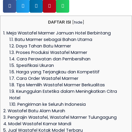
DAFTAR ISI
[
hide
]
1.
Meja Wastafel Marmer Jamuan Hotel Berbintang
1.1.
Batu Marmer sebagai Bahan Utama
1.2.
Daya Tahan Batu Marmer
1.3.
Proses Produksi Wastafel Marmer
1.4.
Cara Perawatan dan Pembersihan
1.5.
Spesifikasi Ukuran
1.6.
Harga yang Terjangkau dan Kompetitif
1.7.
Cara Order Wastafel Marmer
1.8.
Tips Memilih Wastafel Marmer Berkualitas
1.9.
Keunggulan Estetika dalam Meningkatkan Citra
Hotel
1.10.
Pengiriman ke Seluruh Indonesia
2.
Wastafel Batu Alam Murah
3.
Pengrajin Wastafel, Wastafel Marmer Tulungagung
4.
Model Wastafel Kamar Mandi
5.
Jual Wastafel Kotak Model Terbaru