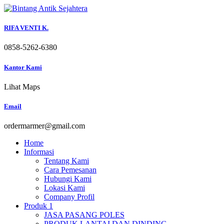
Skip
to
content
RIFA VENTI K.
0858-5262-6380
Kantor Kami
Lihat Maps
Email
ordermarmer@gmail.com
Home
Informasi
Tentang Kami
Cara Pemesanan
Hubungi Kami
Lokasi Kami
Company Profil
Produk 1
JASA PASANG POLES
PRODUK LANTAI DAN DINDING