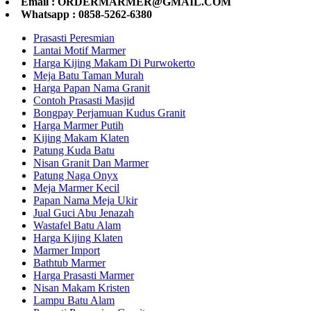
Email : ORDERMARMER@GMAIL.COM
Whatsapp : 0858-5262-6380
Prasasti Peresmian
Lantai Motif Marmer
Harga Kijing Makam Di Purwokerto
Meja Batu Taman Murah
Harga Papan Nama Granit
Contoh Prasasti Masjid
Bongpay Perjamuan Kudus Granit
Harga Marmer Putih
Kijing Makam Klaten
Patung Kuda Batu
Nisan Granit Dan Marmer
Patung Naga Onyx
Meja Marmer Kecil
Papan Nama Meja Ukir
Jual Guci Abu Jenazah
Wastafel Batu Alam
Harga Kijing Klaten
Marmer Import
Bathtub Marmer
Harga Prasasti Marmer
Nisan Makam Kristen
Lampu Batu Alam