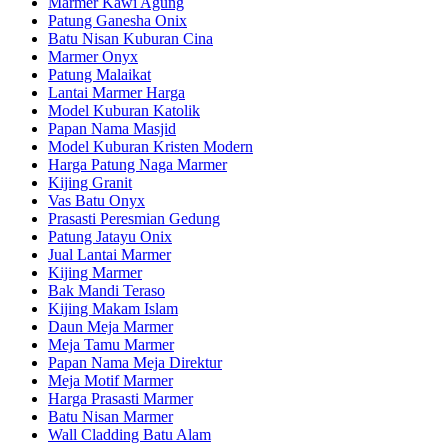
Marmer Kawi Agung
Patung Ganesha Onix
Batu Nisan Kuburan Cina
Marmer Onyx
Patung Malaikat
Lantai Marmer Harga
Model Kuburan Katolik
Papan Nama Masjid
Model Kuburan Kristen Modern
Harga Patung Naga Marmer
Kijing Granit
Vas Batu Onyx
Prasasti Peresmian Gedung
Patung Jatayu Onix
Jual Lantai Marmer
Kijing Marmer
Bak Mandi Teraso
Kijing Makam Islam
Daun Meja Marmer
Meja Tamu Marmer
Papan Nama Meja Direktur
Meja Motif Marmer
Harga Prasasti Marmer
Batu Nisan Marmer
Wall Cladding Batu Alam