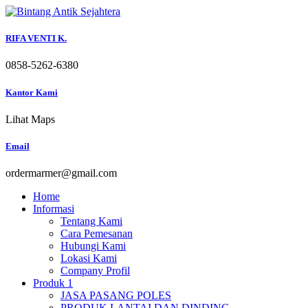
Skip
to
content
RIFA VENTI K.
0858-5262-6380
Kantor Kami
Lihat Maps
Email
ordermarmer@gmail.com
Home
Informasi
Tentang Kami
Cara Pemesanan
Hubungi Kami
Lokasi Kami
Company Profil
Produk 1
JASA PASANG POLES
PRODUK LANTAI DAN DINDING