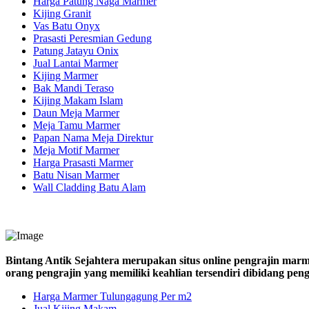
Harga Patung Naga Marmer
Kijing Granit
Vas Batu Onyx
Prasasti Peresmian Gedung
Patung Jatayu Onix
Jual Lantai Marmer
Kijing Marmer
Bak Mandi Teraso
Kijing Makam Islam
Daun Meja Marmer
Meja Tamu Marmer
Papan Nama Meja Direktur
Meja Motif Marmer
Harga Prasasti Marmer
Batu Nisan Marmer
Wall Cladding Batu Alam
Bintang Antik Sejahtera merupakan situs online pengrajin marm
orang pengrajin yang memiliki keahlian tersendiri dibidang pe
Harga Marmer Tulungagung Per m2
Jual Kijing Makam