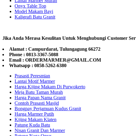
Lantai Marmer Murah
Onyx Table Top
Model Makam Bayi
Kaligrafi Batu Granit
Jika Anda Merasa Kesulitan Untuk Menghubungi Customer Ser
Alamat : Campurdarat, Tulungagung 66272
Phone : 0813-3367-5088
Email : ORDERMARMER@GMAIL.COM
Whatsapp : 0858-5262-6380
Prasasti Peresmian
Lantai Motif Marmer
Harga Kijing Makam Di Purwokerto
Meja Batu Taman Murah
Harga Papan Nama Granit
Contoh Prasasti Masjid
Bongpay Perjamuan Kudus Granit
Harga Marmer Putih
Kijing Makam Klaten
Patung Kuda Batu
Nisan Granit Dan Marmer
Patung Naga Onyx