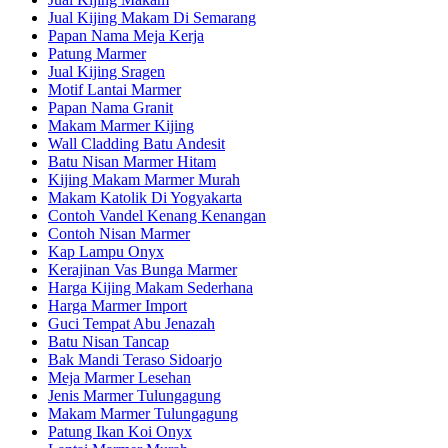
Jual Kijing Makam Di Semarang
Papan Nama Meja Kerja
Patung Marmer
Jual Kijing Sragen
Motif Lantai Marmer
Papan Nama Granit
Makam Marmer Kijing
Wall Cladding Batu Andesit
Batu Nisan Marmer Hitam
Kijing Makam Marmer Murah
Makam Katolik Di Yogyakarta
Contoh Vandel Kenang Kenangan
Contoh Nisan Marmer
Kap Lampu Onyx
Kerajinan Vas Bunga Marmer
Harga Kijing Makam Sederhana
Harga Marmer Import
Guci Tempat Abu Jenazah
Batu Nisan Tancap
Bak Mandi Teraso Sidoarjo
Meja Marmer Lesehan
Jenis Marmer Tulungagung
Makam Marmer Tulungagung
Patung Ikan Koi Onyx