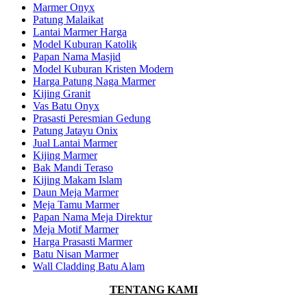
Marmer Onyx
Patung Malaikat
Lantai Marmer Harga
Model Kuburan Katolik
Papan Nama Masjid
Model Kuburan Kristen Modern
Harga Patung Naga Marmer
Kijing Granit
Vas Batu Onyx
Prasasti Peresmian Gedung
Patung Jatayu Onix
Jual Lantai Marmer
Kijing Marmer
Bak Mandi Teraso
Kijing Makam Islam
Daun Meja Marmer
Meja Tamu Marmer
Papan Nama Meja Direktur
Meja Motif Marmer
Harga Prasasti Marmer
Batu Nisan Marmer
Wall Cladding Batu Alam
TENTANG KAMI