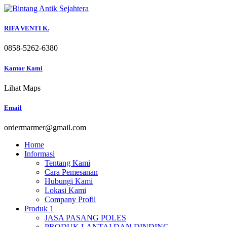
Skip
to
content
RIFA VENTI K.
0858-5262-6380
Kantor Kami
Lihat Maps
Email
ordermarmer@gmail.com
Home
Informasi
Tentang Kami
Cara Pemesanan
Hubungi Kami
Lokasi Kami
Company Profil
Produk 1
JASA PASANG POLES
PRODUK LANTAI DAN DINDING