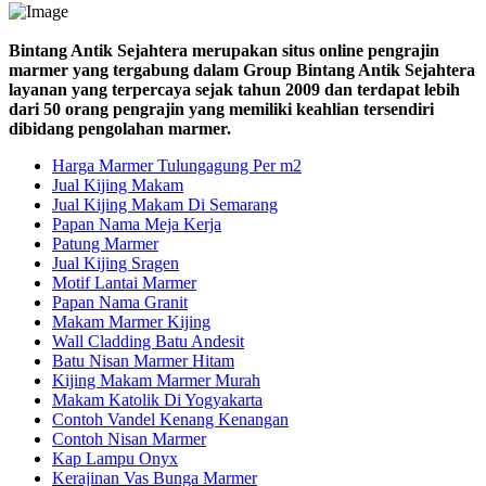
Bintang Antik Sejahtera merupakan situs online pengrajin
marmer yang tergabung dalam Group Bintang Antik Sejahtera
layanan yang terpercaya sejak tahun 2009 dan terdapat lebih
dari 50 orang pengrajin yang memiliki keahlian tersendiri
dibidang pengolahan marmer.
Harga Marmer Tulungagung Per m2
Jual Kijing Makam
Jual Kijing Makam Di Semarang
Papan Nama Meja Kerja
Patung Marmer
Jual Kijing Sragen
Motif Lantai Marmer
Papan Nama Granit
Makam Marmer Kijing
Wall Cladding Batu Andesit
Batu Nisan Marmer Hitam
Kijing Makam Marmer Murah
Makam Katolik Di Yogyakarta
Contoh Vandel Kenang Kenangan
Contoh Nisan Marmer
Kap Lampu Onyx
Kerajinan Vas Bunga Marmer