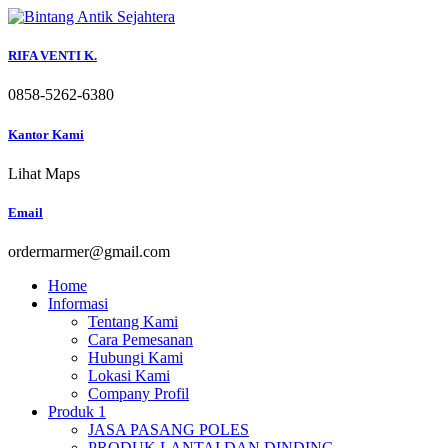
Skip
to
content
RIFA VENTI K.
0858-5262-6380
Kantor Kami
Lihat Maps
Email
ordermarmer@gmail.com
Home
Informasi
Tentang Kami
Cara Pemesanan
Hubungi Kami
Lokasi Kami
Company Profil
Produk 1
JASA PASANG POLES
PRODUK LANTAI DAN DINDING