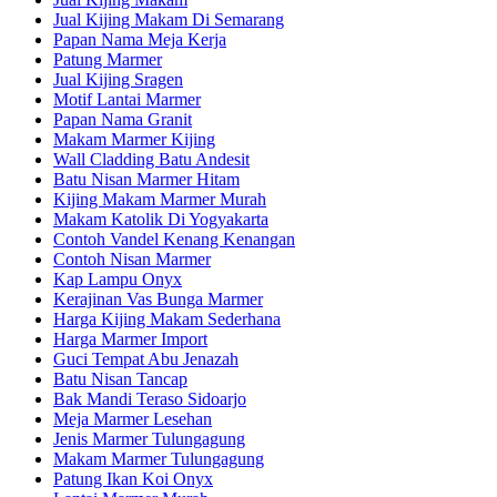
Jual Kijing Makam Di Semarang
Papan Nama Meja Kerja
Patung Marmer
Jual Kijing Sragen
Motif Lantai Marmer
Papan Nama Granit
Makam Marmer Kijing
Wall Cladding Batu Andesit
Batu Nisan Marmer Hitam
Kijing Makam Marmer Murah
Makam Katolik Di Yogyakarta
Contoh Vandel Kenang Kenangan
Contoh Nisan Marmer
Kap Lampu Onyx
Kerajinan Vas Bunga Marmer
Harga Kijing Makam Sederhana
Harga Marmer Import
Guci Tempat Abu Jenazah
Batu Nisan Tancap
Bak Mandi Teraso Sidoarjo
Meja Marmer Lesehan
Jenis Marmer Tulungagung
Makam Marmer Tulungagung
Patung Ikan Koi Onyx