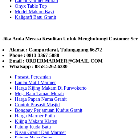
Lantai Marmer Murah
Onyx Table Top
Model Makam Bayi
Kaligrafi Batu Granit
Jika Anda Merasa Kesulitan Untuk Menghubungi Customer Ser
Alamat : Campurdarat, Tulungagung 66272
Phone : 0813-3367-5088
Email : ORDERMARMER@GMAIL.COM
Whatsapp : 0858-5262-6380
Prasasti Peresmian
Lantai Motif Marmer
Harga Kijing Makam Di Purwokerto
Meja Batu Taman Murah
Harga Papan Nama Granit
Contoh Prasasti Masjid
Bongpay Perjamuan Kudus Granit
Harga Marmer Putih
Kijing Makam Klaten
Patung Kuda Batu
Nisan Granit Dan Marmer
Patung Naga Onyx