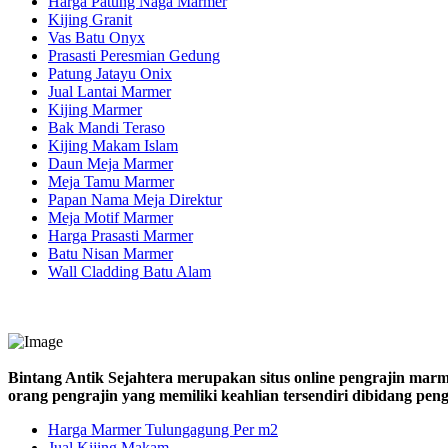
Harga Patung Naga Marmer
Kijing Granit
Vas Batu Onyx
Prasasti Peresmian Gedung
Patung Jatayu Onix
Jual Lantai Marmer
Kijing Marmer
Bak Mandi Teraso
Kijing Makam Islam
Daun Meja Marmer
Meja Tamu Marmer
Papan Nama Meja Direktur
Meja Motif Marmer
Harga Prasasti Marmer
Batu Nisan Marmer
Wall Cladding Batu Alam
Bintang Antik Sejahtera merupakan situs online pengrajin marm
orang pengrajin yang memiliki keahlian tersendiri dibidang pe
Harga Marmer Tulungagung Per m2
Jual Kijing Makam