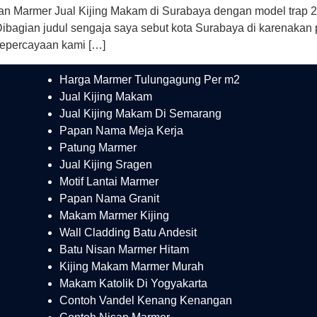
an Marmer Jual Kijing Makam di Surabaya dengan model trap 2
Dibagian judul sengaja saya sebut kota Surabaya di karenakan
 kepercayaan kami […]
Harga Marmer Tulungagung Per m2
Jual Kijing Makam
Jual Kijing Makam Di Semarang
Papan Nama Meja Kerja
Patung Marmer
Jual Kijing Sragen
Motif Lantai Marmer
Papan Nama Granit
Makam Marmer Kijing
Wall Cladding Batu Andesit
Batu Nisan Marmer Hitam
Kijing Makam Marmer Murah
Makam Katolik Di Yogyakarta
Contoh Vandel Kenang Kenangan