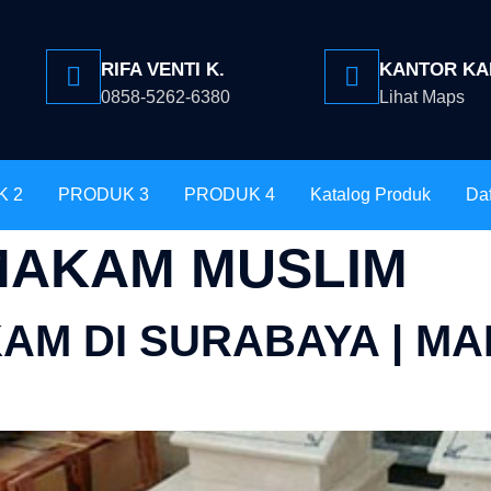
RIFA VENTI K.
KANTOR KA
0858-5262-6380
Lihat Maps
K 2
PRODUK 3
PRODUK 4
Katalog Produk
Daf
 MAKAM MUSLIM
KAM DI SURABAYA | 