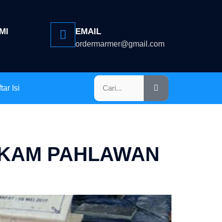
MI
EMAIL
ordermarmer@gmail.com
tar Isi
MAKAM PAHLAWAN