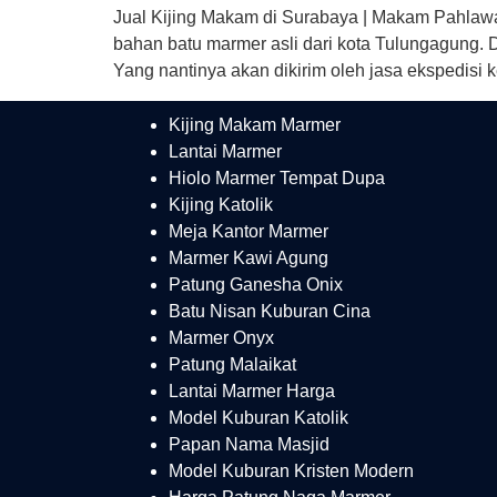
Jual Kijing Makam di Surabaya | Makam Pahlaw
bahan batu marmer asli dari kota Tulungagung. 
Yang nantinya akan dikirim oleh jasa ekspedisi
Kijing Makam Marmer
Lantai Marmer
Hiolo Marmer Tempat Dupa
Kijing Katolik
Meja Kantor Marmer
Marmer Kawi Agung
Patung Ganesha Onix
Batu Nisan Kuburan Cina
Marmer Onyx
Patung Malaikat
Lantai Marmer Harga
Model Kuburan Katolik
Papan Nama Masjid
Model Kuburan Kristen Modern