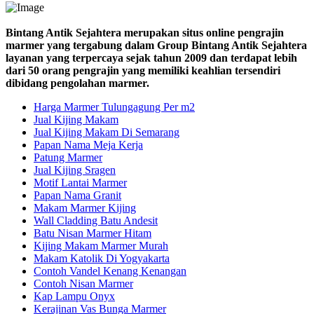
Bintang Antik Sejahtera merupakan situs online pengrajin
marmer yang tergabung dalam Group Bintang Antik Sejahtera
layanan yang terpercaya sejak tahun 2009 dan terdapat lebih
dari 50 orang pengrajin yang memiliki keahlian tersendiri
dibidang pengolahan marmer.
Harga Marmer Tulungagung Per m2
Jual Kijing Makam
Jual Kijing Makam Di Semarang
Papan Nama Meja Kerja
Patung Marmer
Jual Kijing Sragen
Motif Lantai Marmer
Papan Nama Granit
Makam Marmer Kijing
Wall Cladding Batu Andesit
Batu Nisan Marmer Hitam
Kijing Makam Marmer Murah
Makam Katolik Di Yogyakarta
Contoh Vandel Kenang Kenangan
Contoh Nisan Marmer
Kap Lampu Onyx
Kerajinan Vas Bunga Marmer