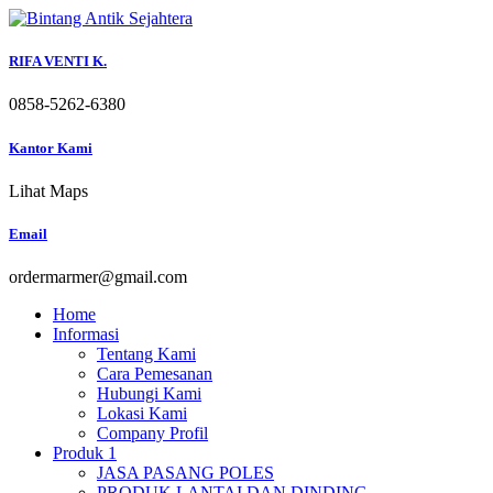
Skip
to
content
RIFA VENTI K.
0858-5262-6380
Kantor Kami
Lihat Maps
Email
ordermarmer@gmail.com
Home
Informasi
Tentang Kami
Cara Pemesanan
Hubungi Kami
Lokasi Kami
Company Profil
Produk 1
JASA PASANG POLES
PRODUK LANTAI DAN DINDING