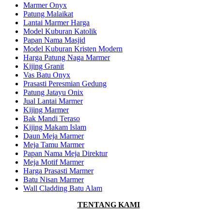
Marmer Onyx
Patung Malaikat
Lantai Marmer Harga
Model Kuburan Katolik
Papan Nama Masjid
Model Kuburan Kristen Modern
Harga Patung Naga Marmer
Kijing Granit
Vas Batu Onyx
Prasasti Peresmian Gedung
Patung Jatayu Onix
Jual Lantai Marmer
Kijing Marmer
Bak Mandi Teraso
Kijing Makam Islam
Daun Meja Marmer
Meja Tamu Marmer
Papan Nama Meja Direktur
Meja Motif Marmer
Harga Prasasti Marmer
Batu Nisan Marmer
Wall Cladding Batu Alam
TENTANG KAMI