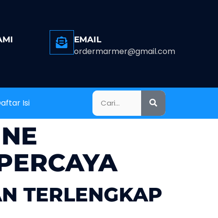
AMI
EMAIL
ordermarmer@gmail.com
aftar Isi
INE
PERCAYA
AN TERLENGKAP