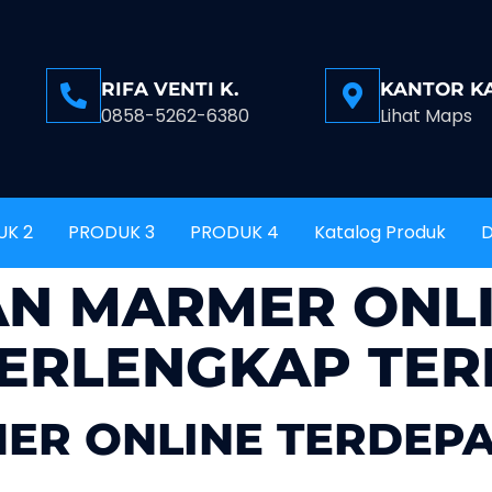
RIFA VENTI K.
KANTOR K
0858-5262-6380
Lihat Maps
UK 2
PRODUK 3
PRODUK 4
Katalog Produk
D
AN MARMER ONL
ERLENGKAP TER
ER ONLINE TERDEP