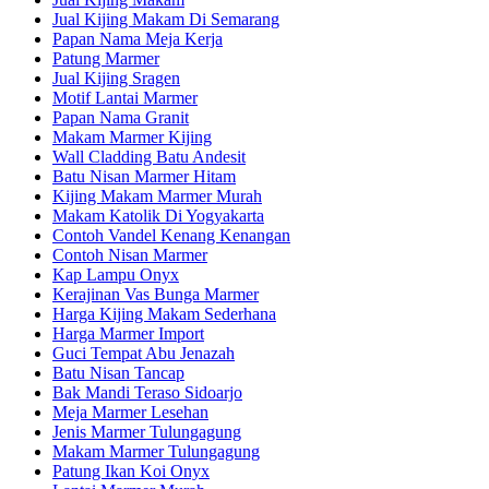
Jual Kijing Makam Di Semarang
Papan Nama Meja Kerja
Patung Marmer
Jual Kijing Sragen
Motif Lantai Marmer
Papan Nama Granit
Makam Marmer Kijing
Wall Cladding Batu Andesit
Batu Nisan Marmer Hitam
Kijing Makam Marmer Murah
Makam Katolik Di Yogyakarta
Contoh Vandel Kenang Kenangan
Contoh Nisan Marmer
Kap Lampu Onyx
Kerajinan Vas Bunga Marmer
Harga Kijing Makam Sederhana
Harga Marmer Import
Guci Tempat Abu Jenazah
Batu Nisan Tancap
Bak Mandi Teraso Sidoarjo
Meja Marmer Lesehan
Jenis Marmer Tulungagung
Makam Marmer Tulungagung
Patung Ikan Koi Onyx