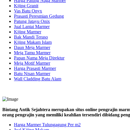
Harga Patung Naga Marmer
Kijing Granit
Vas Batu Onyx
Prasasti Peresmian Gedung
Patung Jatayu Onix
Jual Lantai Marmer
Kijing Marmer
Bak Mandi Teraso
Kijing Makam Islam
Daun Meja Marmer
Meja Tamu Marmer
Papan Nama Meja Direktur
Meja Motif Marmer
Harga Prasasti Marmer
Batu Nisan Marmer
Wall Cladding Batu Alam
Bintang Antik Sejahtera merupakan situs online pengrajin marm
orang pengrajin yang memiliki keahlian tersendiri dibidang pe
Harga Marmer Tulungagung Per m2
Jual Kijing Makam