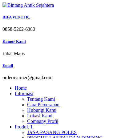
Skip
to
content
RIFA VENTI K.
0858-5262-6380
Kantor Kami
Lihat Maps
Email
ordermarmer@gmail.com
Home
Informasi
Tentang Kami
Cara Pemesanan
Hubungi Kami
Lokasi Kami
Company Profil
Produk 1
JASA PASANG POLES
PRODUK LANTAI DAN DINDING