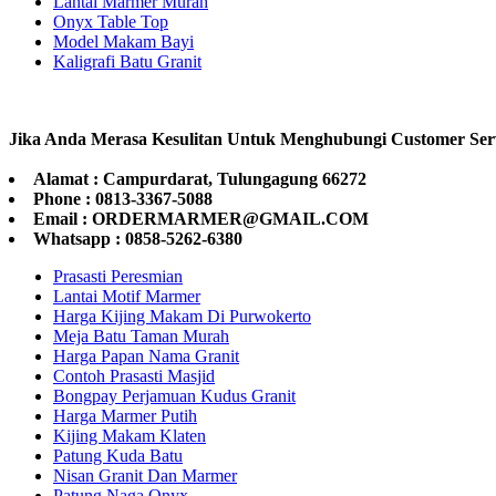
Lantai Marmer Murah
Onyx Table Top
Model Makam Bayi
Kaligrafi Batu Granit
Jika Anda Merasa Kesulitan Untuk Menghubungi Customer Ser
Alamat : Campurdarat, Tulungagung 66272
Phone : 0813-3367-5088
Email : ORDERMARMER@GMAIL.COM
Whatsapp : 0858-5262-6380
Prasasti Peresmian
Lantai Motif Marmer
Harga Kijing Makam Di Purwokerto
Meja Batu Taman Murah
Harga Papan Nama Granit
Contoh Prasasti Masjid
Bongpay Perjamuan Kudus Granit
Harga Marmer Putih
Kijing Makam Klaten
Patung Kuda Batu
Nisan Granit Dan Marmer
Patung Naga Onyx