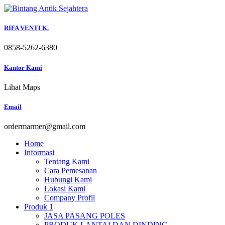
Skip
to
content
RIFA VENTI K.
0858-5262-6380
Kantor Kami
Lihat Maps
Email
ordermarmer@gmail.com
Home
Informasi
Tentang Kami
Cara Pemesanan
Hubungi Kami
Lokasi Kami
Company Profil
Produk 1
JASA PASANG POLES
PRODUK LANTAI DAN DINDING