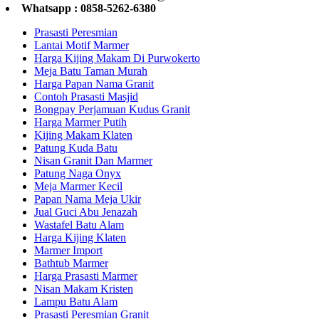
Whatsapp : 0858-5262-6380
Prasasti Peresmian
Lantai Motif Marmer
Harga Kijing Makam Di Purwokerto
Meja Batu Taman Murah
Harga Papan Nama Granit
Contoh Prasasti Masjid
Bongpay Perjamuan Kudus Granit
Harga Marmer Putih
Kijing Makam Klaten
Patung Kuda Batu
Nisan Granit Dan Marmer
Patung Naga Onyx
Meja Marmer Kecil
Papan Nama Meja Ukir
Jual Guci Abu Jenazah
Wastafel Batu Alam
Harga Kijing Klaten
Marmer Import
Bathtub Marmer
Harga Prasasti Marmer
Nisan Makam Kristen
Lampu Batu Alam
Prasasti Peresmian Granit