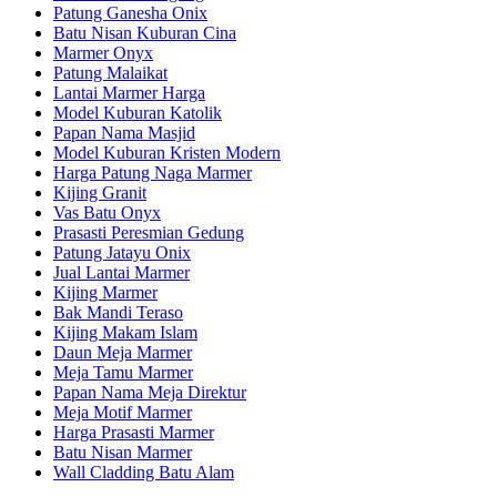
Patung Ganesha Onix
Batu Nisan Kuburan Cina
Marmer Onyx
Patung Malaikat
Lantai Marmer Harga
Model Kuburan Katolik
Papan Nama Masjid
Model Kuburan Kristen Modern
Harga Patung Naga Marmer
Kijing Granit
Vas Batu Onyx
Prasasti Peresmian Gedung
Patung Jatayu Onix
Jual Lantai Marmer
Kijing Marmer
Bak Mandi Teraso
Kijing Makam Islam
Daun Meja Marmer
Meja Tamu Marmer
Papan Nama Meja Direktur
Meja Motif Marmer
Harga Prasasti Marmer
Batu Nisan Marmer
Wall Cladding Batu Alam