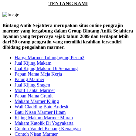
TENTANG KAMI
Bintang Antik Sejahtera merupakan situs online pengrajin
marmer yang tergabung dalam Group Bintang Antik Sejahtera
layanan yang terpercaya sejak tahun 2009 dan terdapat lebih
dari 50 orang pengrajin yang memiliki keahlian tersendiri
dibidang pengolahan marmer.
Harga Marmer Tulungagung Per m2
Jual Kijing Makam
Jual Kijing Makam Di Semarang
Papan Nama Meja Kerja
Patung Marmer
Jual Kijing Sragen
Motif Lantai Marmer
Papan Nama Granit
Makam Marmer Kijing
Wall Cladding Batu Andesit
Batu Nisan Marmer Hitam
Kijing Makam Marmer Murah
Makam Katolik Di Yogyakarta
Contoh Vandel Kenang Kenangan
Contoh Nisan Marmer