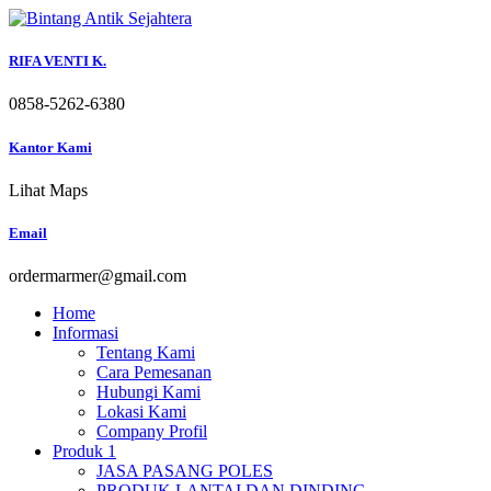
Skip
to
content
RIFA VENTI K.
0858-5262-6380
Kantor Kami
Lihat Maps
Email
ordermarmer@gmail.com
Home
Informasi
Tentang Kami
Cara Pemesanan
Hubungi Kami
Lokasi Kami
Company Profil
Produk 1
JASA PASANG POLES
PRODUK LANTAI DAN DINDING