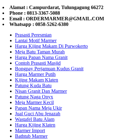
Alamat : Campurdarat, Tulungagung 66272
Phone : 0813-3367-5088
Email : ORDERMARMER@GMAIL.COM
Whatsapp : 0858-5262-6380
Prasasti Peresmian
Lantai Motif Marmer
Harga Kijing Makam Di Purwokerto
Meja Batu Taman Murah
Harga Papan Nama Granit
Contoh Prasasti Masjid
Bongpay Perjamuan Kudus Granit
Harga Marmer Putih
Kijing Makam Klaten
Patung Kuda Batu
Nisan Granit Dan Marmer
Patung Naga Onyx
Meja Marmer Kecil
Papan Nama Meja Ukir
Jual Guci Abu Jenazah
Wastafel Batu Alam
Harga Kijing Klaten
Marmer Import
Bathtub Marmer