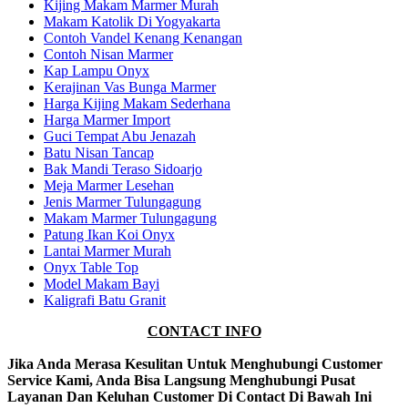
Kijing Makam Marmer Murah
Makam Katolik Di Yogyakarta
Contoh Vandel Kenang Kenangan
Contoh Nisan Marmer
Kap Lampu Onyx
Kerajinan Vas Bunga Marmer
Harga Kijing Makam Sederhana
Harga Marmer Import
Guci Tempat Abu Jenazah
Batu Nisan Tancap
Bak Mandi Teraso Sidoarjo
Meja Marmer Lesehan
Jenis Marmer Tulungagung
Makam Marmer Tulungagung
Patung Ikan Koi Onyx
Lantai Marmer Murah
Onyx Table Top
Model Makam Bayi
Kaligrafi Batu Granit
CONTACT INFO
Jika Anda Merasa Kesulitan Untuk Menghubungi Customer
Service Kami, Anda Bisa Langsung Menghubungi Pusat
Layanan Dan Keluhan Customer Di Contact Di Bawah Ini