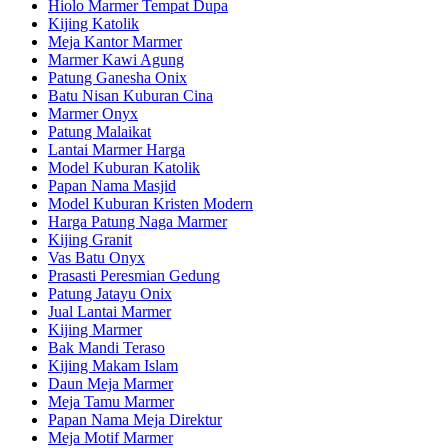
Hiolo Marmer Tempat Dupa
Kijing Katolik
Meja Kantor Marmer
Marmer Kawi Agung
Patung Ganesha Onix
Batu Nisan Kuburan Cina
Marmer Onyx
Patung Malaikat
Lantai Marmer Harga
Model Kuburan Katolik
Papan Nama Masjid
Model Kuburan Kristen Modern
Harga Patung Naga Marmer
Kijing Granit
Vas Batu Onyx
Prasasti Peresmian Gedung
Patung Jatayu Onix
Jual Lantai Marmer
Kijing Marmer
Bak Mandi Teraso
Kijing Makam Islam
Daun Meja Marmer
Meja Tamu Marmer
Papan Nama Meja Direktur
Meja Motif Marmer