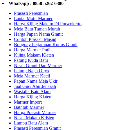
Whatsapp : 0858-5262-6380
Prasasti Peresmian
Lantai Motif Marmer
Harga Kijing Makam Di Purwokerto
Meja Batu Taman Murah
Harga Papan Nama Granit
Contoh Prasasti Masjid
Bongpay Perjamuan Kudus Granit
Harga Marmer Putih
Kijing Makam Klaten
Patung Kuda Batu
Nisan Granit Dan Marmer
Patung Naga Onyx
Meja Marmer Kecil
Papan Nama Meja Ukir
Jual Guci Abu Jenazah
Wastafel Batu Alam
Harga Kijing Klaten
Marmer Import
Bathtub Marmer
Harga Prasasti Marmer
Nisan Makam Kristen
Lampu Batu Alam
Prasasti Peresmian Granit