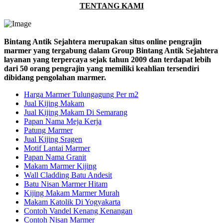
TENTANG KAMI
Bintang Antik Sejahtera merupakan situs online pengrajin
marmer yang tergabung dalam Group Bintang Antik Sejahtera
layanan yang terpercaya sejak tahun 2009 dan terdapat lebih
dari 50 orang pengrajin yang memiliki keahlian tersendiri
dibidang pengolahan marmer.
Harga Marmer Tulungagung Per m2
Jual Kijing Makam
Jual Kijing Makam Di Semarang
Papan Nama Meja Kerja
Patung Marmer
Jual Kijing Sragen
Motif Lantai Marmer
Papan Nama Granit
Makam Marmer Kijing
Wall Cladding Batu Andesit
Batu Nisan Marmer Hitam
Kijing Makam Marmer Murah
Makam Katolik Di Yogyakarta
Contoh Vandel Kenang Kenangan
Contoh Nisan Marmer