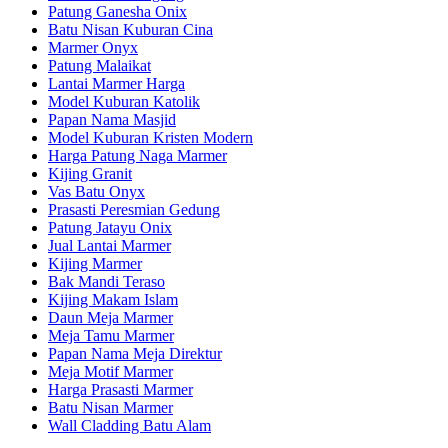
Patung Ganesha Onix
Batu Nisan Kuburan Cina
Marmer Onyx
Patung Malaikat
Lantai Marmer Harga
Model Kuburan Katolik
Papan Nama Masjid
Model Kuburan Kristen Modern
Harga Patung Naga Marmer
Kijing Granit
Vas Batu Onyx
Prasasti Peresmian Gedung
Patung Jatayu Onix
Jual Lantai Marmer
Kijing Marmer
Bak Mandi Teraso
Kijing Makam Islam
Daun Meja Marmer
Meja Tamu Marmer
Papan Nama Meja Direktur
Meja Motif Marmer
Harga Prasasti Marmer
Batu Nisan Marmer
Wall Cladding Batu Alam