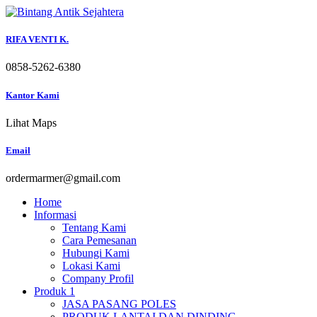
Skip
to
content
RIFA VENTI K.
0858-5262-6380
Kantor Kami
Lihat Maps
Email
ordermarmer@gmail.com
Home
Informasi
Tentang Kami
Cara Pemesanan
Hubungi Kami
Lokasi Kami
Company Profil
Produk 1
JASA PASANG POLES
PRODUK LANTAI DAN DINDING