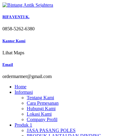
Skip
to
content
RIFA VENTI K.
0858-5262-6380
Kantor Kami
Lihat Maps
Email
ordermarmer@gmail.com
Home
Informasi
Tentang Kami
Cara Pemesanan
Hubungi Kami
Lokasi Kami
Company Profil
Produk 1
JASA PASANG POLES
PRODUK LANTAI DAN DINDING