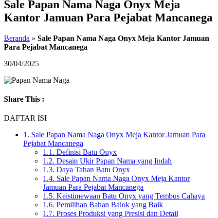
Sale Papan Nama Naga Onyx Meja
Kantor Jamuan Para Pejabat Mancanega
Beranda
»
Sale Papan Nama Naga Onyx Meja Kantor Jamuan
Para Pejabat Mancanega
30/04/2025
Share This :
DAFTAR ISI
1.
Sale Papan Nama Naga Onyx Meja Kantor Jamuan Para
Pejabat Mancanega
1.1.
Definisi Batu Onyx
1.2.
Desain Ukir Papan Nama yang Indah
1.3.
Daya Tahan Batu Onyx
1.4.
Sale Papan Nama Naga Onyx Meja Kantor
Jamuan Para Pejabat Mancanega
1.5.
Keistimewaan Batu Onyx yang Tembus Cahaya
1.6.
Pemilihan Bahan Balok yang Baik
1.7.
Proses Produksi yang Presisi dan Detail