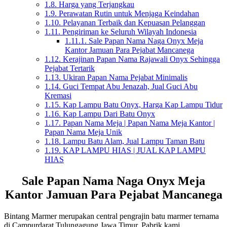
1.8.
Harga yang Terjangkau
1.9.
Perawatan Rutin untuk Menjaga Keindahan
1.10.
Pelayanan Terbaik dan Kepuasan Pelanggan
1.11.
Pengiriman ke Seluruh Wilayah Indonesia
1.11.1.
Sale Papan Nama Naga Onyx Meja
Kantor Jamuan Para Pejabat Mancanega
1.12.
Kerajinan Papan Nama Rajawali Onyx Sehingga
Pejabat Tertarik
1.13.
Ukiran Papan Nama Pejabat Minimalis
1.14.
Guci Tempat Abu Jenazah, Jual Guci Abu
Kremasi
1.15.
Kap Lampu Batu Onyx, Harga Kap Lampu Tidur
1.16.
Kap Lampu Dari Batu Onyx
1.17.
Papan Nama Meja | Papan Nama Meja Kantor |
Papan Nama Meja Unik
1.18.
Lampu Batu Alam, Jual Lampu Taman Batu
1.19.
KAP LAMPU HIAS | JUAL KAP LAMPU
HIAS
Sale Papan Nama Naga Onyx Meja
Kantor Jamuan Para Pejabat Mancanega
Bintang Marmer merupakan central pengrajin batu marmer ternama
di Campurdarat Tulungagung Jawa Timur. Pabrik kami