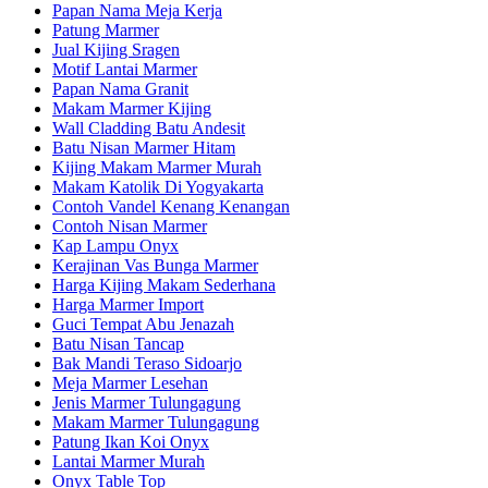
Papan Nama Meja Kerja
Patung Marmer
Jual Kijing Sragen
Motif Lantai Marmer
Papan Nama Granit
Makam Marmer Kijing
Wall Cladding Batu Andesit
Batu Nisan Marmer Hitam
Kijing Makam Marmer Murah
Makam Katolik Di Yogyakarta
Contoh Vandel Kenang Kenangan
Contoh Nisan Marmer
Kap Lampu Onyx
Kerajinan Vas Bunga Marmer
Harga Kijing Makam Sederhana
Harga Marmer Import
Guci Tempat Abu Jenazah
Batu Nisan Tancap
Bak Mandi Teraso Sidoarjo
Meja Marmer Lesehan
Jenis Marmer Tulungagung
Makam Marmer Tulungagung
Patung Ikan Koi Onyx
Lantai Marmer Murah
Onyx Table Top