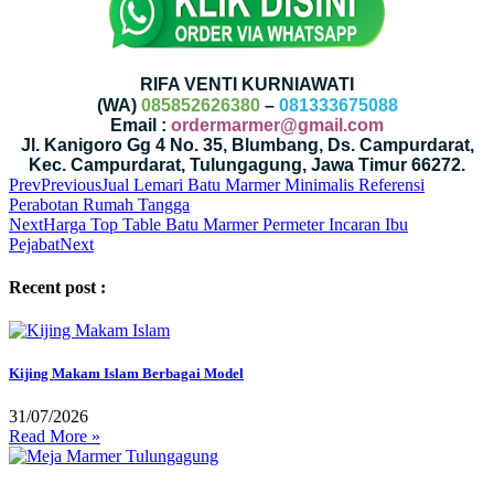
RIFA VENTI KURNIAWATI
(WA)
085852626380
–
081333675088
Email :
ordermarmer@gmail.com
Jl. Kanigoro Gg 4 No. 35, Blumbang, Ds. Campurdarat,
Kec. Campurdarat, Tulungagung, Jawa Timur 66272.
Prev
Previous
Jual Lemari Batu Marmer Minimalis Referensi
Perabotan Rumah Tangga
Next
Harga Top Table Batu Marmer Permeter Incaran Ibu
Pejabat
Next
Recent post :
Kijing Makam Islam Berbagai Model
31/07/2026
Read More »