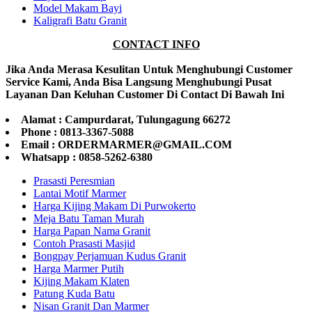
Model Makam Bayi
Kaligrafi Batu Granit
CONTACT INFO
Jika Anda Merasa Kesulitan Untuk Menghubungi Customer
Service Kami, Anda Bisa Langsung Menghubungi Pusat
Layanan Dan Keluhan Customer Di Contact Di Bawah Ini
Alamat : Campurdarat, Tulungagung 66272
Phone : 0813-3367-5088
Email : ORDERMARMER@GMAIL.COM
Whatsapp : 0858-5262-6380
Prasasti Peresmian
Lantai Motif Marmer
Harga Kijing Makam Di Purwokerto
Meja Batu Taman Murah
Harga Papan Nama Granit
Contoh Prasasti Masjid
Bongpay Perjamuan Kudus Granit
Harga Marmer Putih
Kijing Makam Klaten
Patung Kuda Batu
Nisan Granit Dan Marmer