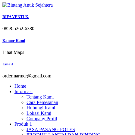
Skip
to
content
RIFA VENTI K.
0858-5262-6380
Kantor Kami
Lihat Maps
Email
ordermarmer@gmail.com
Home
Informasi
Tentang Kami
Cara Pemesanan
Hubungi Kami
Lokasi Kami
Company Profil
Produk 1
JASA PASANG POLES
PRODUK LANTAI DAN DINDING