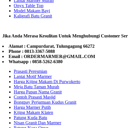
Lantai Marmer Murah
Onyx Table Top
Model Makam Bayi
Kaligrafi Batu Granit
Jika Anda Merasa Kesulitan Untuk Menghubungi Customer Ser
Alamat : Campurdarat, Tulungagung 66272
Phone : 0813-3367-5088
Email : ORDERMARMER@GMAIL.COM
Whatsapp : 0858-5262-6380
Prasasti Peresmian
Lantai Motif Marmer
Harga Kijing Makam Di Purwokerto
Meja Batu Taman Murah
Harga Papan Nama Granit
Contoh Prasasti Masjid
Bongpay Perjamuan Kudus Granit
Harga Marmer Putih
Kijing Makam Klaten
Patung Kuda Batu
Nisan Granit Dan Marmer
Patung Naga Onyx