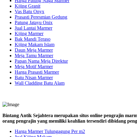
Harga Patung Naga Marmer
Kijing Granit
Vas Batu Onyx
Prasasti Peresmian Gedung
Patung Jatayu Onix
Jual Lantai Marmer
Kijing Marmer
Bak Mandi Teraso
Kijing Makam Islam
Daun Meja Marmer
Meja Tamu Marmer
Papan Nama Meja Direktur
Meja Motif Marmer
Harga Prasasti Marmer
Batu Nisan Marmer
Wall Cladding Batu Alam
Bintang Antik Sejahtera merupakan situs online pengrajin marm
orang pengrajin yang memiliki keahlian tersendiri dibidang pe
Harga Marmer Tulungagung Per m2
Jual Kijing Makam