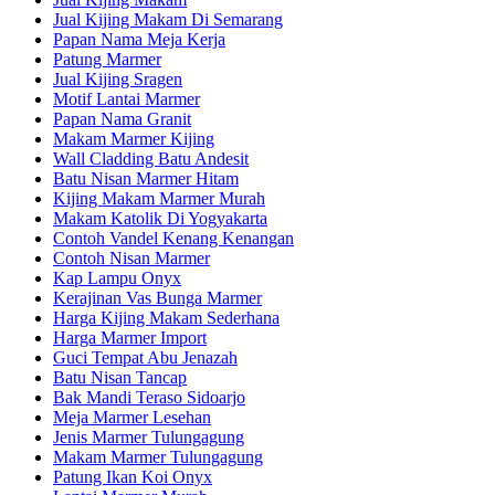
Jual Kijing Makam Di Semarang
Papan Nama Meja Kerja
Patung Marmer
Jual Kijing Sragen
Motif Lantai Marmer
Papan Nama Granit
Makam Marmer Kijing
Wall Cladding Batu Andesit
Batu Nisan Marmer Hitam
Kijing Makam Marmer Murah
Makam Katolik Di Yogyakarta
Contoh Vandel Kenang Kenangan
Contoh Nisan Marmer
Kap Lampu Onyx
Kerajinan Vas Bunga Marmer
Harga Kijing Makam Sederhana
Harga Marmer Import
Guci Tempat Abu Jenazah
Batu Nisan Tancap
Bak Mandi Teraso Sidoarjo
Meja Marmer Lesehan
Jenis Marmer Tulungagung
Makam Marmer Tulungagung
Patung Ikan Koi Onyx