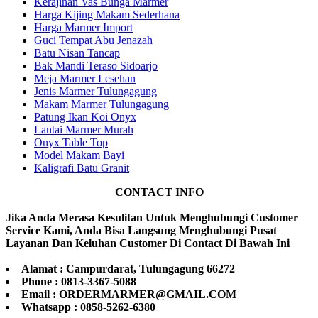
Kerajinan Vas Bunga Marmer
Harga Kijing Makam Sederhana
Harga Marmer Import
Guci Tempat Abu Jenazah
Batu Nisan Tancap
Bak Mandi Teraso Sidoarjo
Meja Marmer Lesehan
Jenis Marmer Tulungagung
Makam Marmer Tulungagung
Patung Ikan Koi Onyx
Lantai Marmer Murah
Onyx Table Top
Model Makam Bayi
Kaligrafi Batu Granit
CONTACT INFO
Jika Anda Merasa Kesulitan Untuk Menghubungi Customer
Service Kami, Anda Bisa Langsung Menghubungi Pusat
Layanan Dan Keluhan Customer Di Contact Di Bawah Ini
Alamat : Campurdarat, Tulungagung 66272
Phone : 0813-3367-5088
Email : ORDERMARMER@GMAIL.COM
Whatsapp : 0858-5262-6380