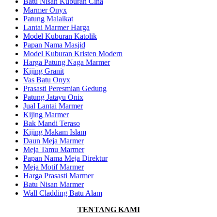
Batu Nisan Kuburan Cina
Marmer Onyx
Patung Malaikat
Lantai Marmer Harga
Model Kuburan Katolik
Papan Nama Masjid
Model Kuburan Kristen Modern
Harga Patung Naga Marmer
Kijing Granit
Vas Batu Onyx
Prasasti Peresmian Gedung
Patung Jatayu Onix
Jual Lantai Marmer
Kijing Marmer
Bak Mandi Teraso
Kijing Makam Islam
Daun Meja Marmer
Meja Tamu Marmer
Papan Nama Meja Direktur
Meja Motif Marmer
Harga Prasasti Marmer
Batu Nisan Marmer
Wall Cladding Batu Alam
TENTANG KAMI