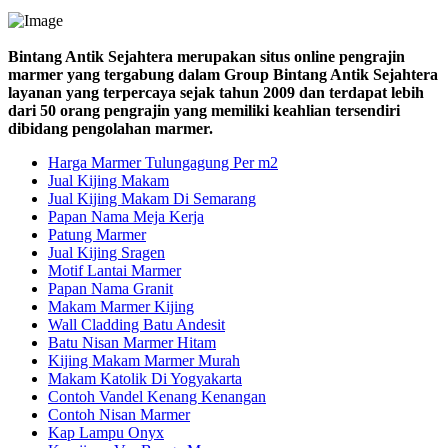
Bintang Antik Sejahtera merupakan situs online pengrajin
marmer yang tergabung dalam Group Bintang Antik Sejahtera
layanan yang terpercaya sejak tahun 2009 dan terdapat lebih
dari 50 orang pengrajin yang memiliki keahlian tersendiri
dibidang pengolahan marmer.
Harga Marmer Tulungagung Per m2
Jual Kijing Makam
Jual Kijing Makam Di Semarang
Papan Nama Meja Kerja
Patung Marmer
Jual Kijing Sragen
Motif Lantai Marmer
Papan Nama Granit
Makam Marmer Kijing
Wall Cladding Batu Andesit
Batu Nisan Marmer Hitam
Kijing Makam Marmer Murah
Makam Katolik Di Yogyakarta
Contoh Vandel Kenang Kenangan
Contoh Nisan Marmer
Kap Lampu Onyx