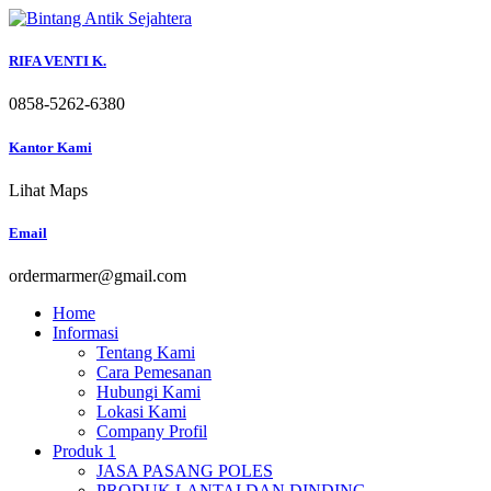
Skip
to
content
RIFA VENTI K.
0858-5262-6380
Kantor Kami
Lihat Maps
Email
ordermarmer@gmail.com
Home
Informasi
Tentang Kami
Cara Pemesanan
Hubungi Kami
Lokasi Kami
Company Profil
Produk 1
JASA PASANG POLES
PRODUK LANTAI DAN DINDING