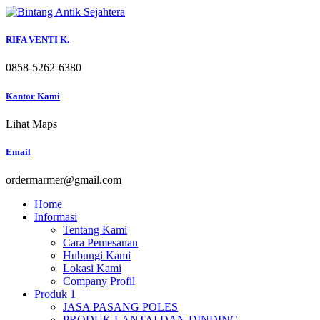
Skip
to
content
RIFA VENTI K.
0858-5262-6380
Kantor Kami
Lihat Maps
Email
ordermarmer@gmail.com
Home
Informasi
Tentang Kami
Cara Pemesanan
Hubungi Kami
Lokasi Kami
Company Profil
Produk 1
JASA PASANG POLES
PRODUK LANTAI DAN DINDING