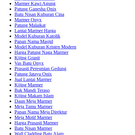
Marmer Kawi Agung
Patung Ganesha Onix
Batu Nisan Kuburan Cina
Marmer Onyx
Patung Malaikat
Lantai Marmer Harga
Model Kuburan Katolik
Papan Nama Masjid
Model Kuburan Kristen Modern
Harga Patung Naga Marmer
Kijing Granit
Vas Batu Onyx
Prasasti Peresmian Gedung
Patung Jatayu Onix
Jual Lantai Marmer
Kijing Marmer
Bak Mandi Teraso
Kijing Makam Islam
Daun Meja Marmer
Meja Tamu Marmer
Papan Nama Meja Direktur
Meja Motif Marmer
Harga Prasasti Marmer
Batu Nisan Marmer
Wall Cladding Batu Alam