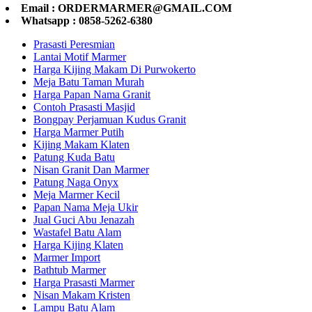
Email : ORDERMARMER@GMAIL.COM
Whatsapp : 0858-5262-6380
Prasasti Peresmian
Lantai Motif Marmer
Harga Kijing Makam Di Purwokerto
Meja Batu Taman Murah
Harga Papan Nama Granit
Contoh Prasasti Masjid
Bongpay Perjamuan Kudus Granit
Harga Marmer Putih
Kijing Makam Klaten
Patung Kuda Batu
Nisan Granit Dan Marmer
Patung Naga Onyx
Meja Marmer Kecil
Papan Nama Meja Ukir
Jual Guci Abu Jenazah
Wastafel Batu Alam
Harga Kijing Klaten
Marmer Import
Bathtub Marmer
Harga Prasasti Marmer
Nisan Makam Kristen
Lampu Batu Alam