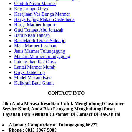
Contoh Nisan Marmer
Kap Lampu Onyx
Kerajinan Vas Bunga Marmer
Harga Kijing Makam Sederhana
Harga Marmer Import
Guci Tempat Abu Jenazah
Batu Nisan Tancap
Bak Mandi Teraso Sidoarjo
Meja Marmer Lesehan
Jenis Marmer Tulungagung
Makam Marmer Tulungagung
Patung Ikan Koi Onyx
Lantai Marmer Murah
Onyx Table Top
Model Makam Bayi
Kaligrafi Batu Granit
CONTACT INFO
Jika Anda Merasa Kesulitan Untuk Menghubungi Customer
Service Kami, Anda Bisa Langsung Menghubungi Pusat
Layanan Dan Keluhan Customer Di Contact Di Bawah Ini
Alamat : Campurdarat, Tulungagung 66272
Phone : 0813-3367-5088