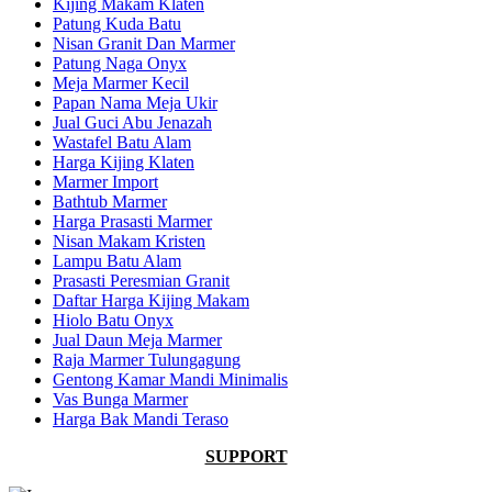
Kijing Makam Klaten
Patung Kuda Batu
Nisan Granit Dan Marmer
Patung Naga Onyx
Meja Marmer Kecil
Papan Nama Meja Ukir
Jual Guci Abu Jenazah
Wastafel Batu Alam
Harga Kijing Klaten
Marmer Import
Bathtub Marmer
Harga Prasasti Marmer
Nisan Makam Kristen
Lampu Batu Alam
Prasasti Peresmian Granit
Daftar Harga Kijing Makam
Hiolo Batu Onyx
Jual Daun Meja Marmer
Raja Marmer Tulungagung
Gentong Kamar Mandi Minimalis
Vas Bunga Marmer
Harga Bak Mandi Teraso
SUPPORT