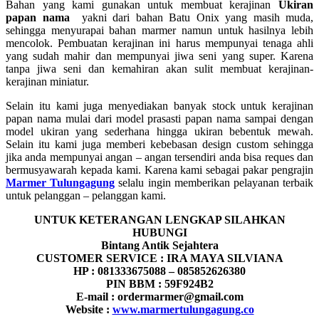
Bahan yang kami gunakan untuk membuat kerajinan
Ukiran
papan nama
yakni dari bahan Batu Onix yang masih muda,
sehingga menyurapai bahan marmer namun untuk hasilnya lebih
mencolok. Pembuatan kerajinan ini harus mempunyai tenaga ahli
yang sudah mahir dan mempunyai jiwa seni yang super. Karena
tanpa jiwa seni dan kemahiran akan sulit membuat kerajinan-
kerajinan miniatur.
Selain itu kami juga menyediakan banyak stock untuk kerajinan
papan nama mulai dari model prasasti papan nama sampai dengan
model ukiran yang sederhana hingga ukiran bebentuk mewah.
Selain itu kami juga memberi kebebasan design custom sehingga
jika anda mempunyai angan – angan tersendiri anda bisa reques dan
bermusyawarah kepada kami. Karena kami sebagai pakar pengrajin
Marmer Tulungagung
selalu ingin memberikan pelayanan terbaik
untuk pelanggan – pelanggan kami.
UNTUK KETERANGAN LENGKAP SILAHKAN
HUBUNGI
Bintang Antik Sejahtera
CUSTOMER SERVICE : IRA MAYA SILVIANA
HP : 081333675088 – 085852626380
PIN BBM : 59F924B2
E-mail : ordermarmer@gmail.com
Website :
www.marmertulungagung.co