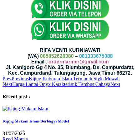
RIFA VENTI KURNIAWATI
(WA)
085852626380
–
081333675088
Email :
ordermarmer@gmail.com
Jl. Kanigoro Gg 4 No. 35, Blumbang, Ds. Campurdarat,
Kec. Campurdarat, Tulungagung, Jawa Timur 66272.
Prev
Previous
Kijing Kuburan Islam Termurah Style Mewah
Next
Harga Lantai Onyx Karakteristik Tembus Cahaya
Next
Recent post :
Kijing Makam Islam Berbagai Model
31/07/2026
Read More »