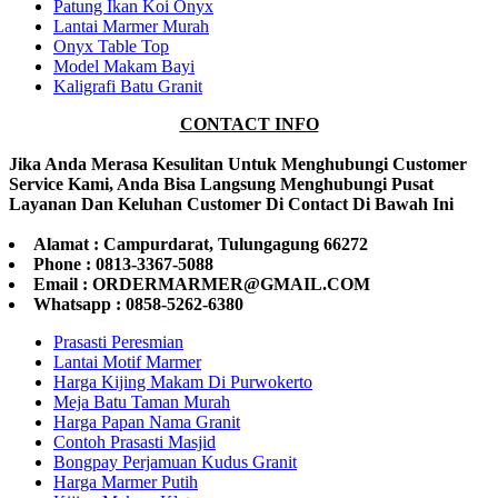
Patung Ikan Koi Onyx
Lantai Marmer Murah
Onyx Table Top
Model Makam Bayi
Kaligrafi Batu Granit
CONTACT INFO
Jika Anda Merasa Kesulitan Untuk Menghubungi Customer
Service Kami, Anda Bisa Langsung Menghubungi Pusat
Layanan Dan Keluhan Customer Di Contact Di Bawah Ini
Alamat : Campurdarat, Tulungagung 66272
Phone : 0813-3367-5088
Email : ORDERMARMER@GMAIL.COM
Whatsapp : 0858-5262-6380
Prasasti Peresmian
Lantai Motif Marmer
Harga Kijing Makam Di Purwokerto
Meja Batu Taman Murah
Harga Papan Nama Granit
Contoh Prasasti Masjid
Bongpay Perjamuan Kudus Granit
Harga Marmer Putih