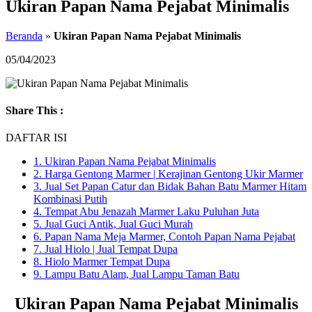
Ukiran Papan Nama Pejabat Minimalis
Beranda
»
Ukiran Papan Nama Pejabat Minimalis
05/04/2023
Share This :
DAFTAR ISI
1.
Ukiran Papan Nama Pejabat Minimalis
2.
Harga Gentong Marmer | Kerajinan Gentong Ukir Marmer
3.
Jual Set Papan Catur dan Bidak Bahan Batu Marmer Hitam
Kombinasi Putih
4.
Tempat Abu Jenazah Marmer Laku Puluhan Juta
5.
Jual Guci Antik, Jual Guci Murah
6.
Papan Nama Meja Marmer, Contoh Papan Nama Pejabat
7.
Jual Hiolo | Jual Tempat Dupa
8.
Hiolo Marmer Tempat Dupa
9.
Lampu Batu Alam, Jual Lampu Taman Batu
Ukiran Papan Nama Pejabat Minimalis