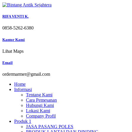
Skip
to
content
RIFA VENTI K.
0858-5262-6380
Kantor Kami
Lihat Maps
Email
ordermarmer@gmail.com
Home
Informasi
Tentang Kami
Cara Pemesanan
Hubungi Kami
Lokasi Kami
Company Profil
Produk 1
JASA PASANG POLES
PRODUK LANTAI DAN DINDING