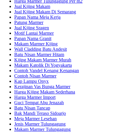
Harga Marmer Tulungagung Per m2
Jual Kijing Makam
Jual Kijing Makam Di Semarang
Papan Nama Meja Kerja
Patung Marmer
Jual Kijing Sragen
Motif Lantai Marmer
Papan Nama Granit
Makam Marmer Kijing
Wall Cladding Batu Andesit
Batu Nisan Marmer Hitam
Kijing Makam Marmer Murah
Makam Katolik Di Yogyakarta
Contoh Vandel Kenang Kenangan
Contoh Nisan Marmer
Kap Lampu Onyx
Kerajinan Vas Bunga Marmer
Harga Kijing Makam Sederhana
Harga Marmer Import
Guci Tempat Abu Jenazah
Batu Nisan Tancap
Bak Mandi Teraso Sidoarjo
Meja Marmer Lesehan
Jenis Marmer Tulungagung
Makam Marmer Tulungagung