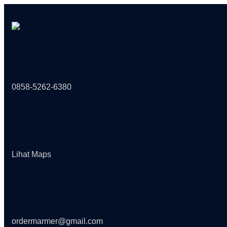
Skip
to
content
RIFA VENTI K.
0858-5262-6380
KANTOR KAMI
Lihat Maps
EMAIL
ordermarmer@gmail.com