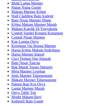
Motif Lantai Marmer
Papan Nama Granit
Makam Marmer Kijing
Wall Cladding Batu Andesit
Batu Nisan Marmer Hitam
Kijing Makam Marmer Murah
Makam Katolik Di Yogyakarta
Contoh Vandel Kenang Kenangan
Contoh Nisan Marmer
Kap Lampu Onyx
Kerajinan Vas Bunga Marmer
Harga Kijing Makam Sederhana
Harga Marmer Import
Guci Tempat Abu Jenazah
Batu Nisan Tancap
Bak Mandi Teraso Sidoarjo
Meja Marmer Lesehan
Jenis Marmer Tulungagung
Makam Marmer Tulungagung
Patung Ikan Koi Onyx
Lantai Marmer Murah
Onyx Table Top
Model Makam Bayi
Kaligrafi Batu Granit