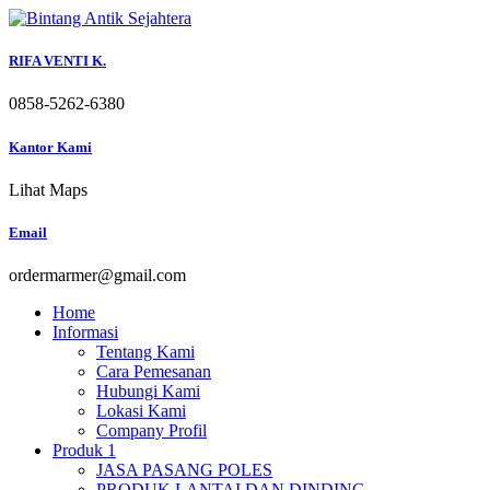
Skip
to
content
RIFA VENTI K.
0858-5262-6380
Kantor Kami
Lihat Maps
Email
ordermarmer@gmail.com
Home
Informasi
Tentang Kami
Cara Pemesanan
Hubungi Kami
Lokasi Kami
Company Profil
Produk 1
JASA PASANG POLES
PRODUK LANTAI DAN DINDING