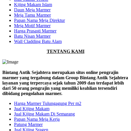
Kijing Makam Islam
Daun Meja Marmer
Meja Tamu Marmer
Papan Nama Meja Direktur
Meja Motif Marmer
Harga Prasasti Marmer
Batu Nisan Marmer
Wall Cladding Batu Alam
TENTANG KAMI
Bintang Antik Sejahtera merupakan situs online pengrajin
marmer yang tergabung dalam Group Bintang Antik Sejahtera
layanan yang terpercaya sejak tahun 2009 dan terdapat lebih
dari 50 orang pengrajin yang memiliki keahlian tersendiri
dibidang pengolahan marmer.
Harga Marmer Tulungagung Per m2
Jual Kijing Makam
Jual Kijing Makam Di Semarang
Papan Nama Meja Kerja
Patung Marmer
Jual Kijing Sragen