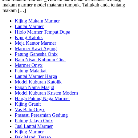
makam marmer model mataram tumpuk. Tahukah anda tentang
makam […]
Kijing Makam Marmer
Lantai Marmer
Hiolo Marmer Tempat Dupa
Kijing Katolik
Meja Kantor Marmer
Marmer Kawi Agung
Patung Ganesha Onix
Batu Nisan Kuburan Cina
Marmer Onyx
Patung Malaikat
Lantai Marmer Harga
Model Kuburan Katolik
Papan Nama Masjid
Model Kuburan Kristen Modern
Harga Patung Naga Marmer
Kijing Granit
Vas Batu Onyx
Prasasti Peresmian Gedung
Patung Jatayu Onix
Jual Lantai Marmer
Kijing Marmer
Bak Mandi Teraso