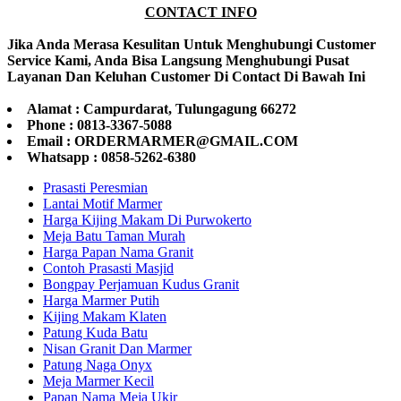
CONTACT INFO
Jika Anda Merasa Kesulitan Untuk Menghubungi Customer
Service Kami, Anda Bisa Langsung Menghubungi Pusat
Layanan Dan Keluhan Customer Di Contact Di Bawah Ini
Alamat : Campurdarat, Tulungagung 66272
Phone : 0813-3367-5088
Email : ORDERMARMER@GMAIL.COM
Whatsapp : 0858-5262-6380
Prasasti Peresmian
Lantai Motif Marmer
Harga Kijing Makam Di Purwokerto
Meja Batu Taman Murah
Harga Papan Nama Granit
Contoh Prasasti Masjid
Bongpay Perjamuan Kudus Granit
Harga Marmer Putih
Kijing Makam Klaten
Patung Kuda Batu
Nisan Granit Dan Marmer
Patung Naga Onyx
Meja Marmer Kecil
Papan Nama Meja Ukir