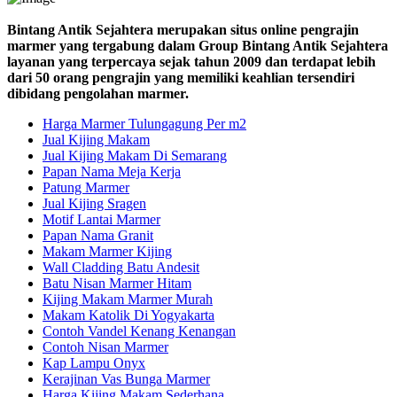
Bintang Antik Sejahtera merupakan situs online pengrajin
marmer yang tergabung dalam Group Bintang Antik Sejahtera
layanan yang terpercaya sejak tahun 2009 dan terdapat lebih
dari 50 orang pengrajin yang memiliki keahlian tersendiri
dibidang pengolahan marmer.
Harga Marmer Tulungagung Per m2
Jual Kijing Makam
Jual Kijing Makam Di Semarang
Papan Nama Meja Kerja
Patung Marmer
Jual Kijing Sragen
Motif Lantai Marmer
Papan Nama Granit
Makam Marmer Kijing
Wall Cladding Batu Andesit
Batu Nisan Marmer Hitam
Kijing Makam Marmer Murah
Makam Katolik Di Yogyakarta
Contoh Vandel Kenang Kenangan
Contoh Nisan Marmer
Kap Lampu Onyx
Kerajinan Vas Bunga Marmer
Harga Kijing Makam Sederhana