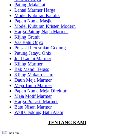
Patung Malaikat
Lantai Marmer Harga
Model Kuburan Katolik
Papan Nama Masjid
Model Kuburan Kristen Modern
Harga Patung Naga Marmer
Kijing Granit
Vas Batu Onyx
Prasasti Peresmian Gedung
Patung Jatayu Onix
Jual Lantai Marmer
Kijing Marmer
Bak Mandi Teraso
Kijing Makam Islam
Daun Meja Marmer
Meja Tamu Marmer
Papan Nama Meja Direktur
Meja Motif Marmer
Harga Prasasti Marmer
Batu Nisan Marmer
Wall Cladding Batu Alam
TENTANG KAMI