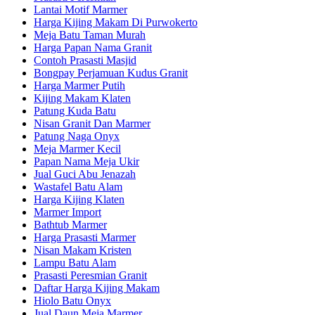
Lantai Motif Marmer
Harga Kijing Makam Di Purwokerto
Meja Batu Taman Murah
Harga Papan Nama Granit
Contoh Prasasti Masjid
Bongpay Perjamuan Kudus Granit
Harga Marmer Putih
Kijing Makam Klaten
Patung Kuda Batu
Nisan Granit Dan Marmer
Patung Naga Onyx
Meja Marmer Kecil
Papan Nama Meja Ukir
Jual Guci Abu Jenazah
Wastafel Batu Alam
Harga Kijing Klaten
Marmer Import
Bathtub Marmer
Harga Prasasti Marmer
Nisan Makam Kristen
Lampu Batu Alam
Prasasti Peresmian Granit
Daftar Harga Kijing Makam
Hiolo Batu Onyx
Jual Daun Meja Marmer