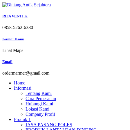
Skip
to
content
RIFA VENTI K.
0858-5262-6380
Kantor Kami
Lihat Maps
Email
ordermarmer@gmail.com
Home
Informasi
Tentang Kami
Cara Pemesanan
Hubungi Kami
Lokasi Kami
Company Profil
Produk 1
JASA PASANG POLES
PRODUK LANTAI DAN DINDING