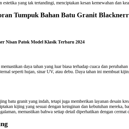
n estetika yang tak tertandingi, menciptakan kesan kemewahan dan ke
ran Tumpuk Bahan Batu Granit Blacknerro
r Nisan Patok Model Klasik Terbaru 2024
memastikan daya tahan yang luar biasa terhadap cuaca dan perubahan l
eksternal seperti hujan, sinar UV, atau debu. Daya tahan ini membuat ki
g batu granit yang indah, tetapi juga memberikan layanan desain kreat
ciptakan kijing yang sesuai dengan keinginan dan kebutuhan mereka, b
ngalaman, memastikan bahwa setiap detail diperhatikan dengan cermat d
ung