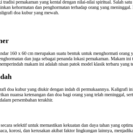
radisi pemakaman yang kental dengan nilai-nilai spiritual. Salah satu a
minkan kehormatan dan penghormatan terhadap orang yang meninggal. 
kaligrafi doa kubur yang mewah.
mer
tandar 160 x 60 cm merupakan suatu bentuk untuk menghormati orang 
 penghormatan dan juga sebagai penanda lokasi pemakaman. Makam ini t
 memperindah makam ini adalah nisan patok model klasik terbaru yang t
ndah
igrafi doa kubur yang diukir dengan indah di permukaannya. Kaligrafi i
mberikan nuansa ketenangan dan doa bagi orang yang telah meninggal, se
 dalam persembahan terakhir.
ih secara selektif untuk memastikan kekuatan dan daya tahan yang optim
ca, korosi, dan kerusakan akibat faktor lingkungan lainnya, menjadik