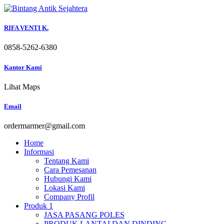
Skip
to
content
RIFA VENTI K.
0858-5262-6380
Kantor Kami
Lihat Maps
Email
ordermarmer@gmail.com
Home
Informasi
Tentang Kami
Cara Pemesanan
Hubungi Kami
Lokasi Kami
Company Profil
Produk 1
JASA PASANG POLES
PRODUK LANTAI DAN DINDING