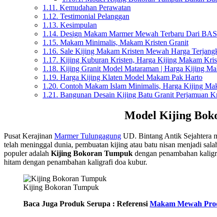
1.11.
Kemudahan Perawatan
1.12.
Testimonial Pelanggan
1.13.
Kesimpulan
1.14.
Design Makam Marmer Mewah Terbaru Dari BASTA
1.15.
Makam Minimalis, Makam Kristen Granit
1.16.
Sale Kijing Makam Kristen Mewah Harga Terjangk
1.17.
Kijing Kuburan Kristen, Harga Kijing Makam Kr
1.18.
Kijing Granit Model Mataraman | Harga Kijing M
1.19.
Harga Kijing Klaten Model Makam Pak Harto
1.20.
Contoh Makam Islam Minimalis, Harga Kijing M
1.21.
Bangunan Desain Kijing Batu Granit Perjamuan K
Model Kijing Boko
Pusat Kerajinan
Marmer Tulungagung
UD. Bintang Antik Sejahtera m
telah meninggal dunia, pembuatan kijing atau batu nisan menjadi sal
populer adalah
Kijing Bokoran Tumpuk
dengan penambahan kaligraf
hitam dengan penambahan kaligrafi doa kubur.
Kijing Bokoran Tumpuk
Baca Juga Produk Serupa : Referensi
Makam Mewah Prod