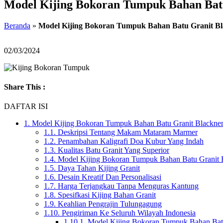
Model Kijing Bokoran Tumpuk Bahan Batu 
Beranda
»
Model Kijing Bokoran Tumpuk Bahan Batu Granit Blac
02/03/2024
Share This :
DAFTAR ISI
1.
Model Kijing Bokoran Tumpuk Bahan Batu Granit Blacknerro
1.1.
Deskripsi Tentang Makam Mataram Marmer
1.2.
Penambahan Kaligrafi Doa Kubur Yang Indah
1.3.
Kualitas Batu Granit Yang Superior
1.4.
Model Kijing Bokoran Tumpuk Bahan Batu Granit Bl
1.5.
Daya Tahan Kijing Granit
1.6.
Desain Kreatif Dan Personalisasi
1.7.
Harga Terjangkau Tanpa Menguras Kantung
1.8.
Spesifkasi Kijing Bahan Granit
1.9.
Keahlian Pengrajin Tulungagung
1.10.
Pengiriman Ke Seluruh Wilayah Indonesia
1.10.1.
Model Kijing Bokoran Tumpuk Bahan Batu G